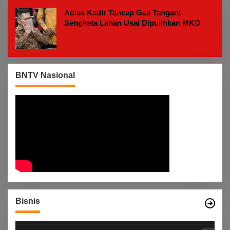
M
Adies Kadir Tancap Gas Tangani
Sengketa Lahan Usai Dipulihkan MKD
BNTV Nasional
Bisnis