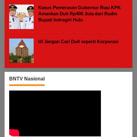
M
Kasus Pemerasan Gubernur Riau KPK
Amankan Duit Rp400 Juta dari Rudin
Bupati Indragiri Hulu
UI Jangan Cari Duit seperti Korporasi
BNTV Nasional