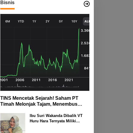
Jelang Idul Fitri di Way
Bisnis
M, Di Kampung Simpang
Kanan
Asam, Kecamatan Banjit
TINS Mencetak Sejarah! Saham PT
Timah Melonjak Tajam, Menembus
Langit Bursa
Ibu Suri Wakanda Dibalik VT
Huru Hara Ternyata Miliki
Deretan Usaha