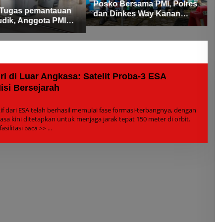
Rayakan Kemenangan Idul
o Bersama PMI, Polres
Fitri 1447 H
Dinkes Way Kanan
au Arus Lalu Lintas,
isi Ramai Lancar
 di Luar Angkasa: Satelit Proba-3 ESA
isi Bersejarah
h
in
if dari ESA telah berhasil memulai fase formasi-terbangnya, dengan
sa kini ditetapkan untuk menjaga jarak tepat 150 meter di orbit.
asilitasi
baca >>