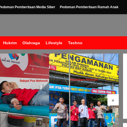
Pedoman Pemberitaan Media Siber
Pedoman Pemberitaan Ramah Anak
Hukrim
Olahraga
Lifestyle
Techno
»
Gema Takbir
Berkumandang Di Iringi
Dengan Ratusan Obor
Terangi Langit Banjit,