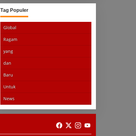
Tag Populer
Global
Ragam
yang
dan
Baru
Untuk
News