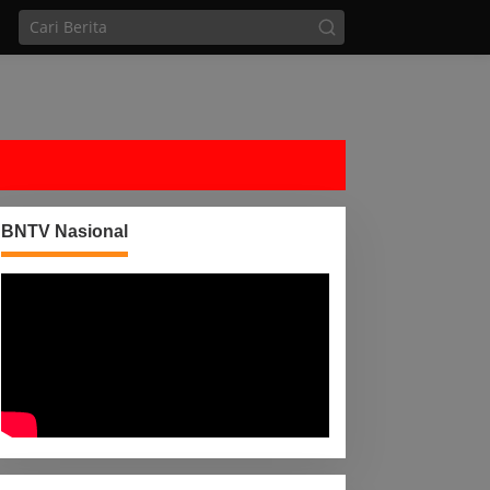
BNTV Nasional
Silaturahmi dan Santunan
Pawai Obor Semarakkan
Anak Yatim oleh Pimpinan
Malam Takbir Sambut Hari
PT Buay Tumi Lampung
Raya IdulFitri 1447 H – 20