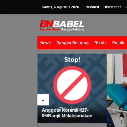
Lewati
ke
Kamis, 6 Agustus 2026
Redaksi
Disclaimer
konten
News
Bangka Belitung
Bisnis
Politik
«
oramil 427-
 Melaksanakan
an Pawai Ogoh