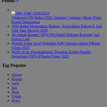
Politik
1
Rakorwil PSI Babel 2025: Struktur Lengkap, Mesin Partai
Resmi Dipanaskan
2
PSI Babel Merapatkan Barisan, Konsolidasi Rakorwil Jadi
Titik Start Menuju 2029
3
Kompak Banget! DPW PSI Babel Dukung Kaesang Jadi
Ketum Lagi
4
Opini: Ujian Awal Netralitas KPU Bangka dalam Pilkada
Ulang 2025
5
KPU Kota Pangkalpinang Tetapkan Daftar Pemilih
Sementara (DPS) Pilkada Ulang 2025
Tag Populer
Global
Ragam
yang
dan
Baru
Untuk
News