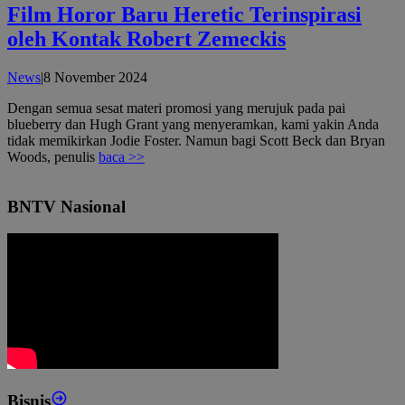
Film Horor Baru Heretic Terinspirasi
oleh Kontak Robert Zemeckis
oleh
News
|
8 November 2024
admin
Dengan semua sesat materi promosi yang merujuk pada pai
blueberry dan Hugh Grant yang menyeramkan, kami yakin Anda
tidak memikirkan Jodie Foster. Namun bagi Scott Beck dan Bryan
Woods, penulis
baca >>
BNTV Nasional
Bisnis