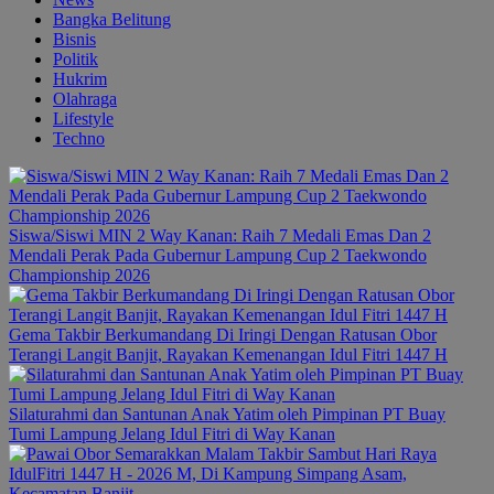
Bangka Belitung
Bisnis
Politik
Hukrim
Olahraga
Lifestyle
Techno
Siswa/Siswi MIN 2 Way Kanan: Raih 7 Medali Emas Dan 2
Mendali Perak Pada Gubernur Lampung Cup 2 Taekwondo
Championship 2026
Gema Takbir Berkumandang Di Iringi Dengan Ratusan Obor
Terangi Langit Banjit, Rayakan Kemenangan Idul Fitri 1447 H
Silaturahmi dan Santunan Anak Yatim oleh Pimpinan PT Buay
Tumi Lampung Jelang Idul Fitri di Way Kanan