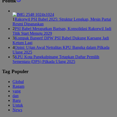
Politik
1
Rakorwil PSI Babel 2025: Struktur Lengkap, Mesin Partai
Resmi Dipanaskan
2
PSI Babel Merapatkan Barisan, Konsolidasi Rakorwil Jadi
Titik Start Menuju 2029
3
Kompak Banget! DPW PSI Babel Dukung Kaesang Jadi
Ketum Lagi
4
Opini: Ujian Awal Netralitas KPU Bangka dalam Pilkada
Ulang 2025
5
KPU Kota Pangkalpinang Tetapkan Daftar Pemilih
Sementara (DPS) Pilkada Ulang 2025
Tag Populer
Global
Ragam
yang
dan
Baru
Untuk
News