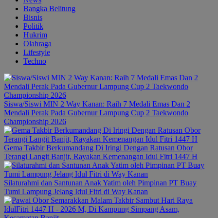
Bangka Belitung
Bisnis
Politik
Hukrim
Olahraga
Lifestyle
Techno
Siswa/Siswi MIN 2 Way Kanan: Raih 7 Medali Emas Dan 2
Mendali Perak Pada Gubernur Lampung Cup 2 Taekwondo
Championship 2026
Gema Takbir Berkumandang Di Iringi Dengan Ratusan Obor
Terangi Langit Banjit, Rayakan Kemenangan Idul Fitri 1447 H
Silaturahmi dan Santunan Anak Yatim oleh Pimpinan PT Buay
Tumi Lampung Jelang Idul Fitri di Way Kanan