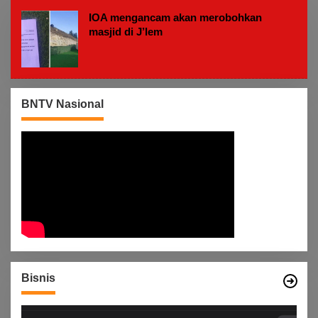
M
IOA mengancam akan merobohkan
masjid di J’lem
BNTV Nasional
Bisnis