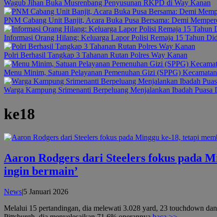
Wagub Jihan Buka Musrenbang Penyusunan RKPD di Way Kanan
PNM Cabang Unit Banjit, Acara Buka Pusa Bersama: Demi Memper
Informasi Orang Hilang: Keluarga Lapor Polisi Remaja 15 Tahun Di
Polri Berhasil Tangkap 3 Tahanan Rutan Polres Way Kanan
Menu Minim, Satuan Pelayanan Pemenuhan Gizi (SPPG) Kecamatan B
Warga Kampung Srimenanti Berpeluang Menjalankan Ibadah Puasa D
ke18
Aaron Rodgers dari Steelers fokus pada M
ingin bermain’
oleh
News
|
5 Januari 2026
admin
Melalui 15 pertandingan, dia melewati 3.028 yard, 23 touchdown dan
Pittsburgh, dia menyelesaikan 71,6% operannya
baca >>