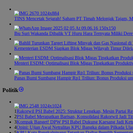
TINS Mencetak Sejarah! Saham PT Timah Melonjak Tajam, M
Ibu Suri Wakanda Dibalik VT Huru Hara Ternyata Miliki Dere
Kementerian ESDM Siapkan Blok Migas Wilayah Timur Dilel
Menteri ESDM: Optimalisasi Blok Migas Tingkatkan Produktiv
Panas Bumi Sumbang Hampir Rp1 Triliun: Bonus Produksi u
Politik
1
Rakorwil PSI Babel 2025: Struktur Lengkap, Mesin Partai R
2
PSI Babel Merapatkan Barisan, Konsolidasi Rakorwil Jadi Ti
3
Kompak Banget! DPW PSI Babel Dukung Kaesang Jadi Ket
4
Opini: Ujian Awal Netralitas KPU Bangka dalam Pilkada Ul
5
KPU Kota Pangkalpinang Tetapkan Daftar Pemilih Sementar