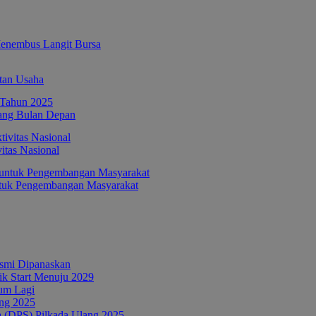
enembus Langit Bursa
tan Usaha
ang Bulan Depan
itas Nasional
ntuk Pengembangan Masyarakat
esmi Dipanaskan
tik Start Menuju 2029
um Lagi
ang 2025
a (DPS) Pilkada Ulang 2025