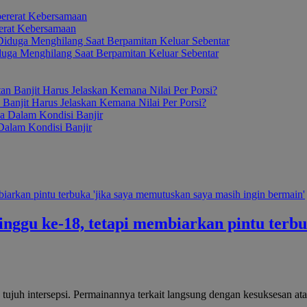
erat Kebersamaan
duga Menghilang Saat Berpamitan Keluar Sebentar
anjit Harus Jelaskan Kemana Nilai Per Porsi?
alam Kondisi Banjir
inggu ke-18, tetapi membiarkan pintu terb
 tujuh intersepsi. Permainannya terkait langsung dengan kesuksesan a