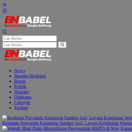
Lewati
ke
konten
News
Bangka Belitung
Bisnis
Politik
Hukrim
Olahraga
Lifestyle
Techno
Kegiatan Posyandu Kampung Sumber Sari, Layani Kesehatan Warga 