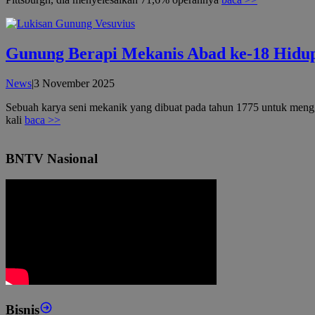
Gunung Berapi Mekanis Abad ke-18 Hidup
oleh
News
|
3 November 2025
admin
Sebuah karya seni mekanik yang dibuat pada tahun 1775 untuk mengga
kali
baca >>
BNTV Nasional
Bisnis