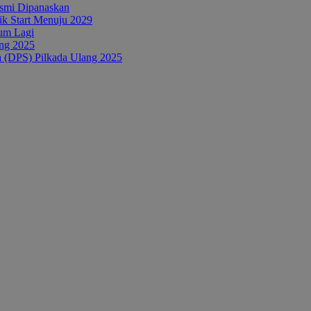
esmi Dipanaskan
tik Start Menuju 2029
um Lagi
ang 2025
a (DPS) Pilkada Ulang 2025