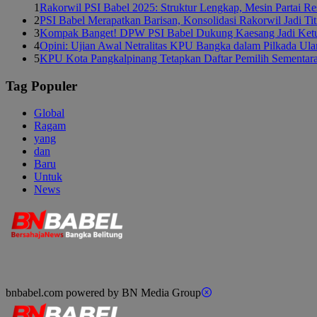
1
Rakorwil PSI Babel 2025: Struktur Lengkap, Mesin Partai R
2
PSI Babel Merapatkan Barisan, Konsolidasi Rakorwil Jadi Ti
3
Kompak Banget! DPW PSI Babel Dukung Kaesang Jadi Ket
4
Opini: Ujian Awal Netralitas KPU Bangka dalam Pilkada Ul
5
KPU Kota Pangkalpinang Tetapkan Daftar Pemilih Sementar
Tag Populer
Global
Ragam
yang
dan
Baru
Untuk
News
bnbabel.com powered by BN Media Group