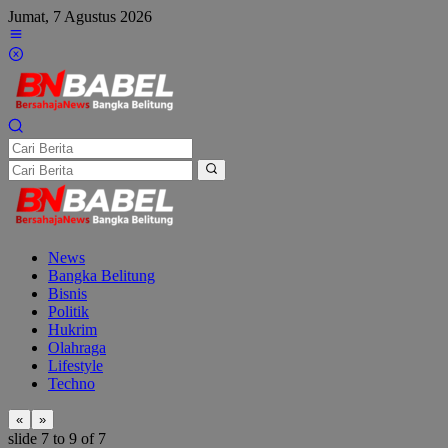
Lewati
Jumat, 7 Agustus 2026
ke
konten
News
Bangka Belitung
Bisnis
Politik
Hukrim
Olahraga
Lifestyle
Techno
«
»
slide
7 to 9
of 7