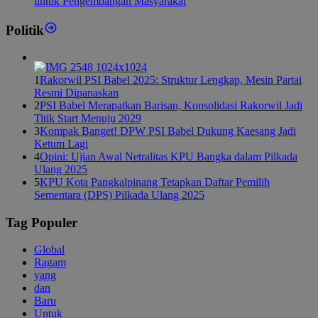
untuk Pengembangan Masyarakat
Politik
1
Rakorwil PSI Babel 2025: Struktur Lengkap, Mesin Partai
Resmi Dipanaskan
2
PSI Babel Merapatkan Barisan, Konsolidasi Rakorwil Jadi
Titik Start Menuju 2029
3
Kompak Banget! DPW PSI Babel Dukung Kaesang Jadi
Ketum Lagi
4
Opini: Ujian Awal Netralitas KPU Bangka dalam Pilkada
Ulang 2025
5
KPU Kota Pangkalpinang Tetapkan Daftar Pemilih
Sementara (DPS) Pilkada Ulang 2025
Tag Populer
Global
Ragam
yang
dan
Baru
Untuk