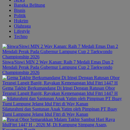
Bangka Belitung
Bisnis
Politik
Hukrim
Olahraga
Lifestyle
Techno
Siswa/Siswi MIN 2 Way Kanan: Raih 7 Medali Emas Dan 2
Mendali Perak Pada Gubernur Lampung Cup 2 Taekwondo
Championship 2026
Gema Takbir Berkumandang Di Iringi Dengan Ratusan Obor
Terangi Langit Banjit, Rayakan Kemenangan Idul Fitri 1447 H
Silaturahmi dan Santunan Anak Yatim oleh Pimpinan PT Buay
Tumi Lampung Jelang Idul Fitri di Way Kanan