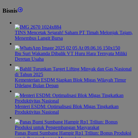
Bisnis
TINS Mencetak Sejarah! Saham PT Timah Melonjak Tajam,
Menembus Langit Bursa
Ibu Suri Wakanda Dibalik VT Huru Hara Ternyata Miliki
Deretan Usaha
Kementerian ESDM Siapkan Blok Migas Wilayah Timur
Dilelang Bulan Depan
Menteri ESDM: Optimalisasi Blok Migas Tingkatkan
Produktivitas Nasional
Panas Bumi Sumbang Hampir Rp1 Triliun: Bonus Produksi