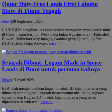
Qatar Duty Free Lands First Labubu
Store di Timur Tengah
oleh
News
|
29 September 2025
admin
LABUBU’s menghiasi tas louis vuitton monogram mini-handle mini
di Copenhagen Fashion Week pada bulan Agustus 2025. (Foto oleh
Edward Berthelot/Getty Images) Gambar getty Qatar Duty Free
(QDF), divisi Qatar Airways,
baca >>
Sejarah Dibuat: Logam Made in Space
Lands di Bumi untuk pertama kalinya
oleh
News
|
15 April 2025
admin
ESA telah mengembalikan bagian dicetak 3D logam pertama yang
dibuat di luar angkasa, langkah besar menuju misi ruang angkasa
swasembada. Bagian 3D-dicetak logam pertama yang pernah
diproduksi di orbit telah
baca >>