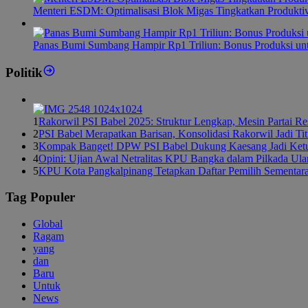
Menteri ESDM: Optimalisasi Blok Migas Tingkatkan Produktiv
Panas Bumi Sumbang Hampir Rp1 Triliun: Bonus Produksi u
Politik
1
Rakorwil PSI Babel 2025: Struktur Lengkap, Mesin Partai R
2
PSI Babel Merapatkan Barisan, Konsolidasi Rakorwil Jadi Ti
3
Kompak Banget! DPW PSI Babel Dukung Kaesang Jadi Ket
4
Opini: Ujian Awal Netralitas KPU Bangka dalam Pilkada Ul
5
KPU Kota Pangkalpinang Tetapkan Daftar Pemilih Sementar
Tag Populer
Global
Ragam
yang
dan
Baru
Untuk
News