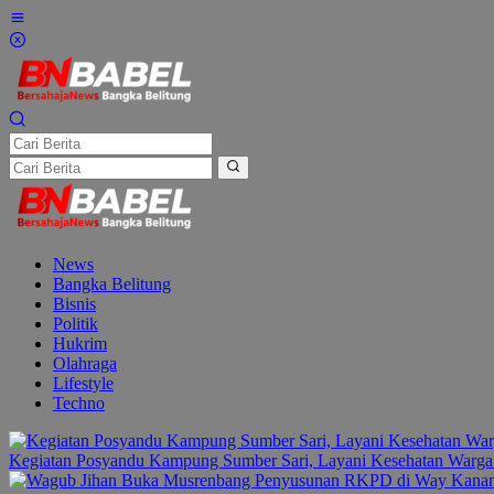
Lewati
ke
konten
News
Bangka Belitung
Bisnis
Politik
Hukrim
Olahraga
Lifestyle
Techno
Kegiatan Posyandu Kampung Sumber Sari, Layani Kesehatan Warga 