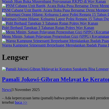
Wagub Jihan Buka Musrenbang Penyusunan RKPD di Way Kanan
PNM Cabang Unit Banjit, Acara Buka Pusa Bersama: Demi Memper
Informasi Orang Hilang: Keluarga Lapor Polisi Remaja 15 Tahun Di
Polri Berhasil Tangkap 3 Tahanan Rutan Polres Way Kanan
Menu Minim, Satuan Pelayanan Pemenuhan Gizi (SPPG) Kecamatan B
Warga Kampung Srimenanti Berpeluang Menjalankan Ibadah Puasa D
Lengser
Pamali Jokowi-Gibran Melayat ke Keraton
oleh
News
|
3 November 2025
admin
– Ada kepercayaan lama (pamali) bahwa presiden atau wakil presiden
tersebut
baca >>