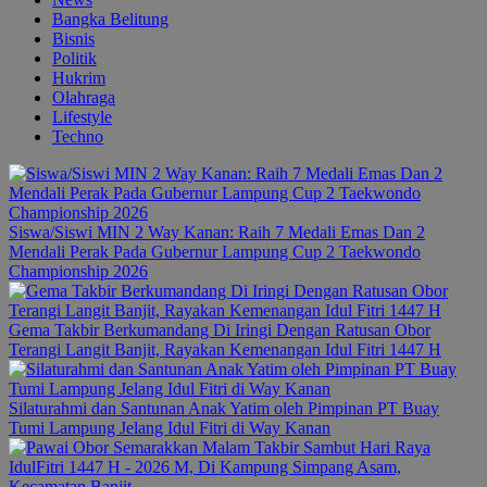
Bangka Belitung
Bisnis
Politik
Hukrim
Olahraga
Lifestyle
Techno
Siswa/Siswi MIN 2 Way Kanan: Raih 7 Medali Emas Dan 2
Mendali Perak Pada Gubernur Lampung Cup 2 Taekwondo
Championship 2026
Gema Takbir Berkumandang Di Iringi Dengan Ratusan Obor
Terangi Langit Banjit, Rayakan Kemenangan Idul Fitri 1447 H
Silaturahmi dan Santunan Anak Yatim oleh Pimpinan PT Buay
Tumi Lampung Jelang Idul Fitri di Way Kanan