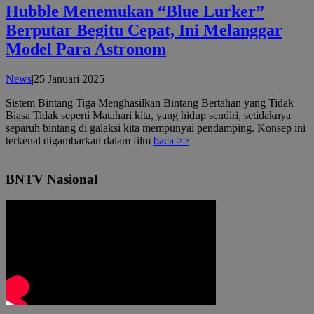
Hubble Menemukan “Blue Lurker”
Berputar Begitu Cepat, Ini Melanggar
Model Para Astronom
oleh
News
|
25 Januari 2025
admin
Sistem Bintang Tiga Menghasilkan Bintang Bertahan yang Tidak
Biasa Tidak seperti Matahari kita, yang hidup sendiri, setidaknya
separuh bintang di galaksi kita mempunyai pendamping. Konsep ini
terkenal digambarkan dalam film
baca >>
BNTV Nasional