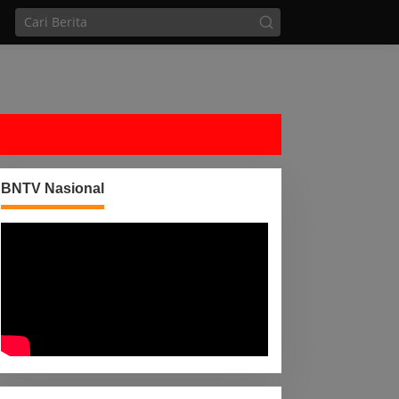
BNTV Nasional
PW PSI Babel Gelar Rakor
Kegiatan Posyandu
ersama DPD PSI
Kampung Sumber Sari,
angkalpinang Bahas
Layani Kesehatan Warga
enguatan Struktur Partai