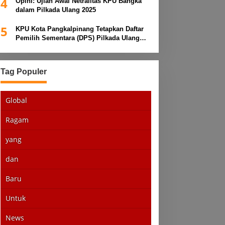
4
Opini: Ujian Awal Netralitas KPU Bangka
dalam Pilkada Ulang 2025
5
KPU Kota Pangkalpinang Tetapkan Daftar
Pemilih Sementara (DPS) Pilkada Ulang
2025
Tag Populer
Global
Ragam
yang
dan
Baru
Untuk
News