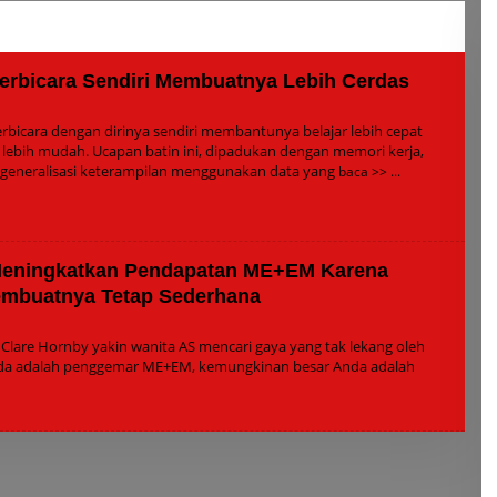
Harus Jelaskan Kemana
Nilai Per Porsi?
erbicara Sendiri Membuatnya Lebih Cerdas
h
in
rbicara dengan dirinya sendiri membantunya belajar lebih cepat
lebih mudah. Ucapan batin ini, dipadukan dengan memori kerja,
eneralisasi keterampilan menggunakan data yang
baca >>
Meningkatkan Pendapatan ME+EM Karena
mbuatnya Tetap Sederhana
leh
dmin
lare Hornby yakin wanita AS mencari gaya yang tak lekang oleh
nda adalah penggemar ME+EM, kemungkinan besar Anda adalah