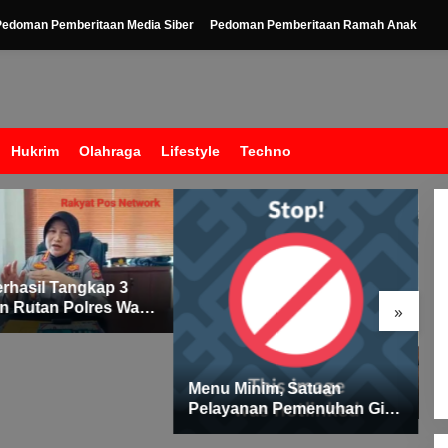
Pedoman Pemberitaan Media Siber
Pedoman Pemberitaan Ramah Anak
Hukrim
Olahraga
Lifestyle
Techno
erhasil Tangkap 3
n Rutan Polres Way
»
D
Menu Minim, Satuan
B
Pelayanan Pemenuhan Gizi
P
(SPPG) Kecamatan Banjit
P