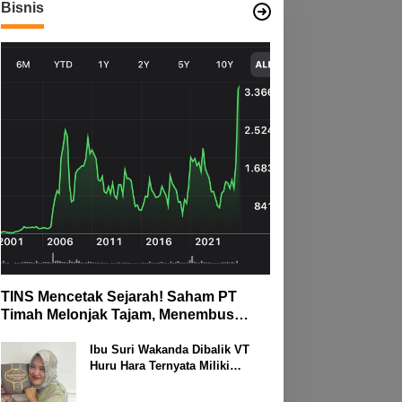
dari Bayi Hingga Lansia
Bisnis
TINS Mencetak Sejarah! Saham PT
Timah Melonjak Tajam, Menembus
Langit Bursa
Ibu Suri Wakanda Dibalik VT
Huru Hara Ternyata Miliki
Deretan Usaha