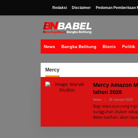
Lewati
ke
Redaksi
Disclaimer
Pedoman Pemberitaan M
konten
News
Bangka Belitung
Bisnis
Politik
Mercy
Mercy Amazon Me
tahun 2026
Ole
News
|
28 Januari 2025
Adm
Bagi siapa pun yang ingin
sungguhan, bukan sebaga
Belas kasihan, akan tay