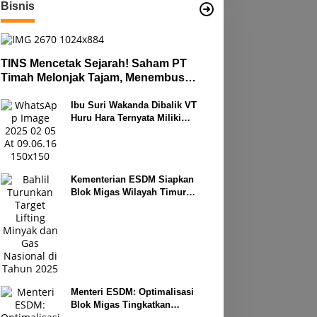
Bisnis
TINS Mencetak Sejarah! Saham PT
Timah Melonjak Tajam, Menembus
Langit Bursa
Ibu Suri Wakanda Dibalik VT
Huru Hara Ternyata Miliki
Deretan Usaha
Kementerian ESDM Siapkan
Blok Migas Wilayah Timur
Dilelang Bulan Depan
Menteri ESDM: Optimalisasi
Blok Migas Tingkatkan