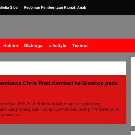
edia Siber
Pedoman Pemberitaan Ramah Anak
Hukrim
Olahraga
Lifestyle
Techno
mbawa Chris Pratt Kembali ke Bioskop pada
h
in
 melihat Chris Pratt di bioskop lagi, tetapi sebagai orang
i tukang ledeng atau kucing CG, Anda beruntung: film berikutnya,
ang
baca >>