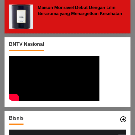
M
Maison Monravel Debut Dengan Lilin
Beraroma yang Menargetkan Kesehatan
BNTV Nasional
Bisnis