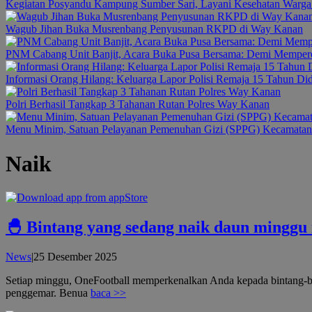
Kegiatan Posyandu Kampung Sumber Sari, Layani Kesehatan Warga 
Wagub Jihan Buka Musrenbang Penyusunan RKPD di Way Kanan
PNM Cabang Unit Banjit, Acara Buka Pusa Bersama: Demi Memper
Informasi Orang Hilang: Keluarga Lapor Polisi Remaja 15 Tahun Di
Polri Berhasil Tangkap 3 Tahanan Rutan Polres Way Kanan
Menu Minim, Satuan Pelayanan Pemenuhan Gizi (SPPG) Kecamatan B
Naik
🐣 Bintang yang sedang naik daun minggu
oleh
News
|
25 Desember 2025
admin
Setiap minggu, OneFootball memperkenalkan Anda kepada bintang-bin
penggemar. Benua
baca >>