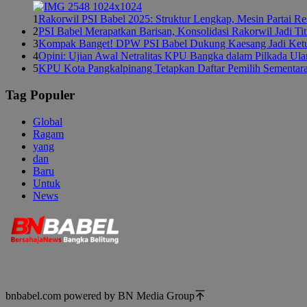
1
Rakorwil PSI Babel 2025: Struktur Lengkap, Mesin Partai R
2
PSI Babel Merapatkan Barisan, Konsolidasi Rakorwil Jadi Ti
3
Kompak Banget! DPW PSI Babel Dukung Kaesang Jadi Ket
4
Opini: Ujian Awal Netralitas KPU Bangka dalam Pilkada Ul
5
KPU Kota Pangkalpinang Tetapkan Daftar Pemilih Sementar
Tag Populer
Global
Ragam
yang
dan
Baru
Untuk
News
bnbabel.com powered by BN Media Group