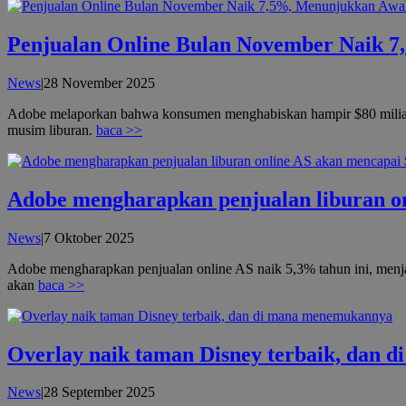
Penjualan Online Bulan November Naik 
oleh
News
|
28 November 2025
admin
Adobe melaporkan bahwa konsumen menghabiskan hampir $80 miliar s
musim liburan.
baca >>
Adobe mengharapkan penjualan liburan on
oleh
News
|
7 Oktober 2025
admin
Adobe mengharapkan penjualan online AS naik 5,3% tahun ini, menjad
akan
baca >>
Overlay naik taman Disney terbaik, dan
oleh
News
|
28 September 2025