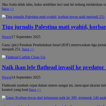
admin
Jika Anda tidak tahu, kuku sembilan inci saat ini sedang melakukan
baca >>
Tiga jurnalis Palestina mati syahid, korba
oleh
News
|
17 September 2025
admin
Gaza, (pic) Pasukan Pendudukan Israel (IOF) menewaskan tiga jurnali
menjadi 251,
baca >>
Naik ikan lele flathead invasif ke predato
oleh
News
|
14 September 2025
admin
Flatheads tumbuh cepat dalam sistem sungai ini, mencapai ukuran t
kontrol yang kuat
baca >>