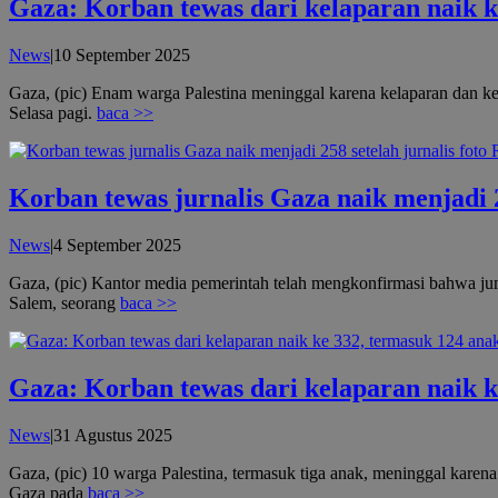
Gaza: Korban tewas dari kelaparan naik k
oleh
News
|
10 September 2025
admin
Gaza, (pic) Enam warga Palestina meninggal karena kelaparan dan ke
Selasa pagi.
baca >>
Korban tewas jurnalis Gaza naik menjadi 2
oleh
News
|
4 September 2025
admin
Gaza, (pic) Kantor media pemerintah telah mengkonfirmasi bahwa ju
Salem, seorang
baca >>
Gaza: Korban tewas dari kelaparan naik k
oleh
News
|
31 Agustus 2025
admin
Gaza, (pic) 10 warga Palestina, termasuk tiga anak, meninggal karen
Gaza pada
baca >>