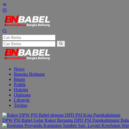
Lewati
ke
konten
News
Bangka Belitung
Bisnis
Politik
Hukrim
Olahraga
Lifestyle
Techno
DPW PSI Babel Gelar Rakor Bersama DPD PSI Pangkalpinang Bahas 