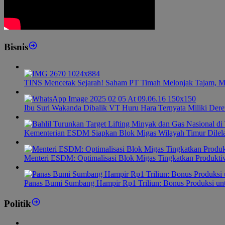
Bisnis
TINS Mencetak Sejarah! Saham PT Timah Melonjak Tajam, M
Ibu Suri Wakanda Dibalik VT Huru Hara Ternyata Miliki Dere
Kementerian ESDM Siapkan Blok Migas Wilayah Timur Dilel
Menteri ESDM: Optimalisasi Blok Migas Tingkatkan Produktiv
Panas Bumi Sumbang Hampir Rp1 Triliun: Bonus Produksi u
Politik