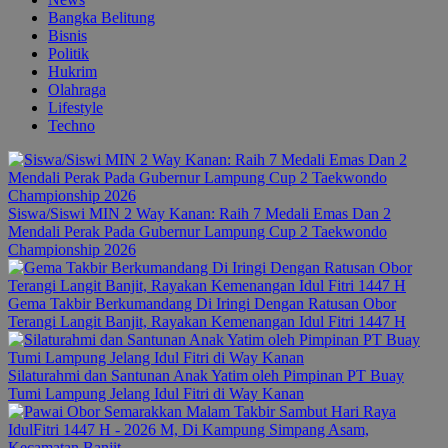
Bangka Belitung
Bisnis
Politik
Hukrim
Olahraga
Lifestyle
Techno
Siswa/Siswi MIN 2 Way Kanan: Raih 7 Medali Emas Dan 2
Mendali Perak Pada Gubernur Lampung Cup 2 Taekwondo
Championship 2026
Gema Takbir Berkumandang Di Iringi Dengan Ratusan Obor
Terangi Langit Banjit, Rayakan Kemenangan Idul Fitri 1447 H
Silaturahmi dan Santunan Anak Yatim oleh Pimpinan PT Buay
Tumi Lampung Jelang Idul Fitri di Way Kanan