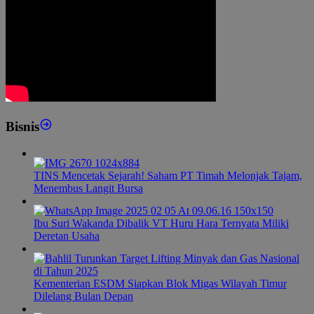
Bisnis
TINS Mencetak Sejarah! Saham PT Timah Melonjak Tajam,
Menembus Langit Bursa
Ibu Suri Wakanda Dibalik VT Huru Hara Ternyata Miliki
Deretan Usaha
Kementerian ESDM Siapkan Blok Migas Wilayah Timur
Dilelang Bulan Depan