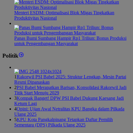
Menteri ESDM: Optimalisasi Blok Migas Tingkatkan
Produktivitas Nasional
Panas Bumi Sumbang Hampir Rp1 Triliun: Bonus Produksi
untuk Pengembangan Masyarakat
Politik
1
Rakorwil PSI Babel 2025: Struktur Lengkap, Mesin Partai
Resmi Dipanaskan
2
PSI Babel Merapatkan Barisan, Konsolidasi Rakorwil Jadi
Titik Start Menuju 2029
3
Kompak Banget! DPW PSI Babel Dukung Kaesang Jadi
Ketum Lagi
4
Opini: Ujian Awal Netralitas KPU Bangka dalam Pilkada
Ulang 2025
5
KPU Kota Pangkalpinang Tetapkan Daftar Pemilih
Sementara (DPS) Pilkada Ulang 2025