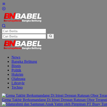
Lewati
ke
konten
News
Bangka Belitung
Bisnis
Politik
Hukrim
Olahraga
Lifestyle
Techno
Gema Takbir Berkumandang Di Iringi Dengan Ratusan Obor Terangi 