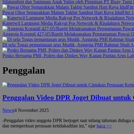
Silaturahmi dan Santunan Anak Yatim oleh Pimpinan PT Buay Tumi 
Pawai Obor Semarakkan Malam Takbir Sambut Hari Raya IdulFitri
Kaperwil Lampung Media Rakyat Pos Network & Risalahpos Networ
Anggota Koramil 427-05/Banjit Melaksanakan Pengamanan Pawai Og
Di sela Tugas pemantauan arus Mudik, Anggota PMI Rahmat Shali A
Posko Bersama PMI, Polres dan Dinkes Way Kanan Pantau Arus Lalu
Penggalan
Penggalan Video DPR Joget Dibuat untuk 
oleh
News
|
4 November 2025
admin
-Penggalan video anggota DPR berjoget saat sidang tahunan diduga 
dan memperkuat perasaan ketidakadilan ini,” ujar
baca >>