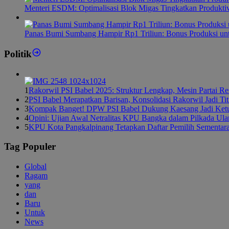
Menteri ESDM: Optimalisasi Blok Migas Tingkatkan Produktiv
Panas Bumi Sumbang Hampir Rp1 Triliun: Bonus Produksi u
Politik
1
Rakorwil PSI Babel 2025: Struktur Lengkap, Mesin Partai R
2
PSI Babel Merapatkan Barisan, Konsolidasi Rakorwil Jadi Ti
3
Kompak Banget! DPW PSI Babel Dukung Kaesang Jadi Ket
4
Opini: Ujian Awal Netralitas KPU Bangka dalam Pilkada Ul
5
KPU Kota Pangkalpinang Tetapkan Daftar Pemilih Sementar
Tag Populer
Global
Ragam
yang
dan
Baru
Untuk
News