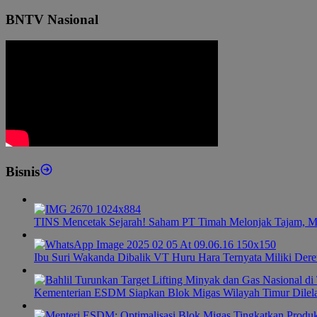
BNTV Nasional
Bisnis
TINS Mencetak Sejarah! Saham PT Timah Melonjak Tajam, M
Ibu Suri Wakanda Dibalik VT Huru Hara Ternyata Miliki Dere
Kementerian ESDM Siapkan Blok Migas Wilayah Timur Dilel