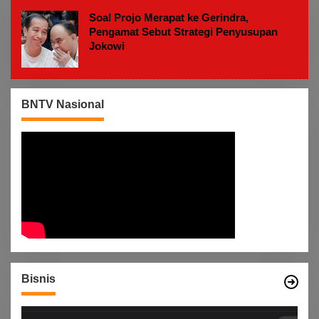
M
Soal Projo Merapat ke Gerindra,
Pengamat Sebut Strategi Penyusupan
Jokowi
BNTV Nasional
Bisnis