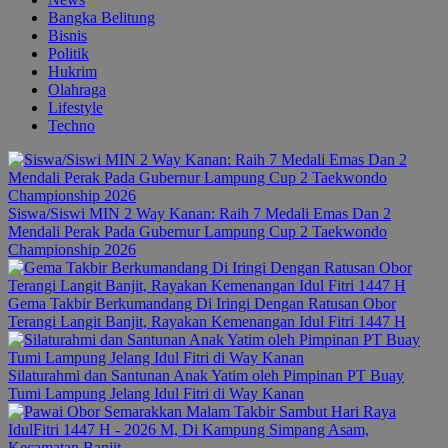
Bangka Belitung
Bisnis
Politik
Hukrim
Olahraga
Lifestyle
Techno
Siswa/Siswi MIN 2 Way Kanan: Raih 7 Medali Emas Dan 2
Mendali Perak Pada Gubernur Lampung Cup 2 Taekwondo
Championship 2026
Gema Takbir Berkumandang Di Iringi Dengan Ratusan Obor
Terangi Langit Banjit, Rayakan Kemenangan Idul Fitri 1447 H
Silaturahmi dan Santunan Anak Yatim oleh Pimpinan PT Buay
Tumi Lampung Jelang Idul Fitri di Way Kanan