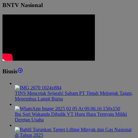
BNTV Nasional
Bisnis
TINS Mencetak Sejarah! Saham PT Timah Melonjak Tajam,
Menembus Langit Bursa
Ibu Suri Wakanda Dibalik VT Huru Hara Ternyata Miliki
Deretan Usaha