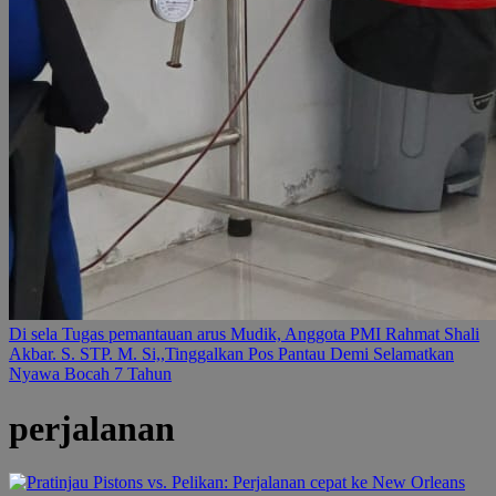
Di sela Tugas pemantauan arus Mudik, Anggota PMI Rahmat Shali
Akbar. S. STP. M. Si,,Tinggalkan Pos Pantau Demi Selamatkan
Nyawa Bocah 7 Tahun
perjalanan