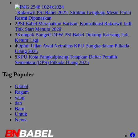
1
Rakorwil PSI Babel 2025: Struktur Lengkap, Mesin Partai
Resmi Dipanaskan
2
PSI Babel Merapatkan Barisan, Konsolidasi Rakorwil Jadi
Titik Start Menuju 2029
3
Kompak Banget! DPW PSI Babel Dukung Kaesang Jadi
Ketum Lagi
4
Opini: Ujian Awal Netralitas KPU Bangka dalam Pilkada
Ulang 2025
5
KPU Kota Pangkalpinang Tetapkan Daftar Pemilih
Sementara (DPS) Pilkada Ulang 2025
Tag Populer
Global
Ragam
yang
dan
Baru
Untuk
News