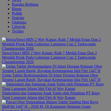
Bangka Belitung
Bisnis
Politik
Hukrim
Olahraga
Lifestyle
Techno
Siswa/Siswi MIN 2 Way Kanan: Raih 7 Medali Emas Dan 2
Mendali Perak Pada Gubernur Lampung Cup 2 Taekwondo
Championship 2026
Gema Takbir Berkumandang Di Iringi Dengan Ratusan Obor
Terangi Langit Banjit, Rayakan Kemenangan Idul Fitri 1447 H
Silaturahmi dan Santunan Anak Yatim oleh Pimpinan PT Buay
Tumi Lampung Jelang Idul Fitri di Way Kanan