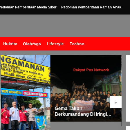
Pedoman Pemberitaan Media Siber
Pedoman Pemberitaan Ramah Anak
Hukrim
Olahraga
Lifestyle
Techno
»
akbir
Silaturahmi dan Santunan
andang Di Iringi
P
Anak Yatim oleh Pimpinan
 Ratusan Obor
M
PT Buay Tumi Lampung
 Langit Banjit,
R