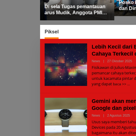
Rayaka
Posko Bersama PMI, Polres
as pemantauan
Fitri 1
dan Dinkes Way Kanan
 Anggota PMI
Pantau Arus Lalu Lintas,
 Akbar. S. STP.
Kondisi Ramai Lancar
alkan Pos
 Selamatkan
Piksel
h 7 Tahun
Lebih Kecil dari 
Cahaya Terkecil 
Ol
News
|
27 Oktober 2025
Ad
Fisikawan di Julius-Max
pemancar cahaya terkec
untuk kacamata pintar d
yang dapat
baca >>
Gemini akan mena
Google dan pixe
Ole
News
|
2 Agustus 2025
Adm
Usus saya memberi tahu
Devices pada 20 Agustu
bagaimana itu akan dit