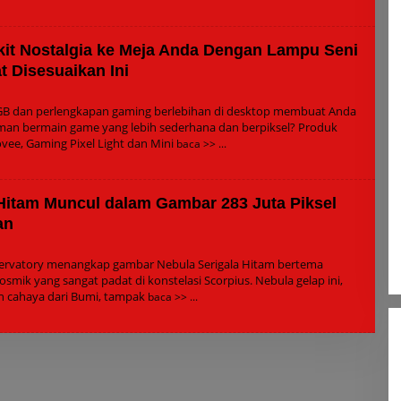
it Nostalgia ke Meja Anda Dengan Lampu Seni
t Disesuaikan Ini
n
B dan perlengkapan gaming berlebihan di desktop membuat Anda
n bermain game yang lebih sederhana dan berpiksel? Produk
vee, Gaming Pixel Light dan Mini
baca >>
 Hitam Muncul dalam Gambar 283 Juta Piksel
an
leh
dmin
ervatory menangkap gambar Nebula Serigala Hitam bertema
mik yang sangat padat di konstelasi Scorpius. Nebula gelap ini,
un cahaya dari Bumi, tampak
baca >>