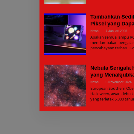
Tambahkan Sedik
Piksel yang Dapa
Oleh
News
|
7 Januari 2025
Admi
Apakah semua lampu RG
mendambakan pengalama
pencahayaan terbaru Go
Nebula Serigala
yang Menakjubk
O
News
|
6 November 2024
A
European Southern Obs
Halloween, awan debu kos
yang terletak 5.300 tah