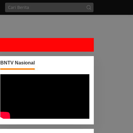
BNTV Nasional
awai Obor Semarakkan
Kaperwil Lampung Media
alam Takbir Sambut Hari
Rakyat Pos Network &
aya IdulFitri 1447 H – 2026