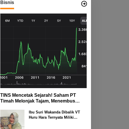
Bisnis
Risalahpos
, Di Kampung Simpang
Network,Tergabung Di
sam, Kecamatan Banjit
Forum DPC KWRI, Way
Kanan : Mengucapkan
Selamat Hari Raya Idul Fitri
1447 Hijriah- 2026 M
TINS Mencetak Sejarah! Saham PT
Timah Melonjak Tajam, Menembus
Langit Bursa
Ibu Suri Wakanda Dibalik VT
Huru Hara Ternyata Miliki
Deretan Usaha