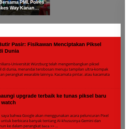
Jelang Idul Fitri di Way
n Kemenangan Idul
M
Kanan
447 H
A
Butir Pasir: Fisikawan Menciptakan Piksel
di Dunia
eh
min
imilians-Universität Würzburg telah mengembangkan piksel
il di dunia, menandai terobosan menuju tampilan ultra-kompak
an perangkat wearable lainnya. Kacamata pintar, atau kacamata
ungi upgrade terbaik ke tunas piksel baru
l watch
h
in
 saya bahwa Google akan menggunakan acara peluncuran Pixel
s untuk berbicara banyak tentang AI-khususnya Gemini dan
enun ke dalam perangkat
baca >>