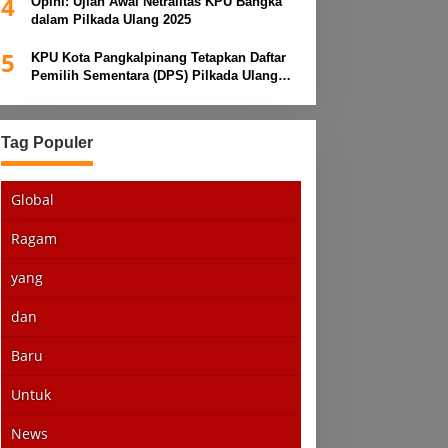
4
Opini: Ujian Awal Netralitas KPU Bangka
dalam Pilkada Ulang 2025
5
KPU Kota Pangkalpinang Tetapkan Daftar
Pemilih Sementara (DPS) Pilkada Ulang
2025
Tag Populer
Global
Ragam
yang
dan
Baru
Untuk
News