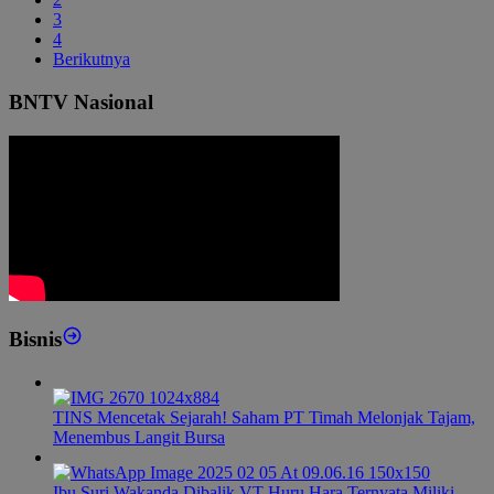
3
4
Berikutnya
BNTV Nasional
Bisnis
TINS Mencetak Sejarah! Saham PT Timah Melonjak Tajam,
Menembus Langit Bursa
Ibu Suri Wakanda Dibalik VT Huru Hara Ternyata Miliki