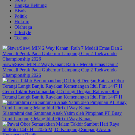
Bangka Belitung
Bisnis
Politik
Hukrim
Olahraga
Lifestyle
Techno
Siswa/Siswi MIN 2 Way Kanan: Raih 7 Medali Emas Dan 2
Mendali Perak Pada Gubernur Lampung Cup 2 Taekwondo
Championship 2026
Gema Takbir Berkumandang Di Iringi Dengan Ratusan Obor
Terangi Langit Banjit, Rayakan Kemenangan Idul Fitri 1447 H
Silaturahmi dan Santunan Anak Yatim oleh Pimpinan PT Buay
Tumi Lampung Jelang Idul Fitri di Way Kanan