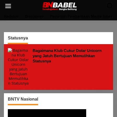
Lewati
ke
konten
Redaksi
Disclaimer
Pedoman Pemberitaan Media Siber
Statusnya
Bagaimana Klub Cukur Dolar Unicorn
yang Jatuh Bertujuan Memulihkan
Statusnya
BNTV Nasional