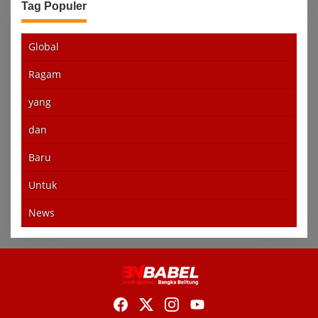
Tag Populer
Global
Ragam
yang
dan
Baru
Untuk
News