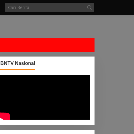
BNTV Nasional
olri Berhasil Tangkap 3
ahanan Rutan Polres Way
anan
Menu Minim, Satuan
Pelayanan Pemenuhan Gizi
(SPPG) Kecamatan Banjit