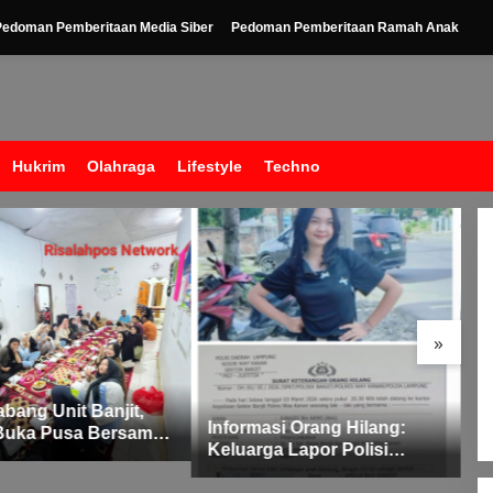
Pedoman Pemberitaan Media Siber
Pedoman Pemberitaan Ramah Anak
Hukrim
Olahraga
Lifestyle
Techno
P
T
»
K
bang Unit Banjit,
Informasi Orang Hilang:
Buka Pusa Bersama:
Keluarga Lapor Polisi
empererat
Remaja 15 Tahun Diduga
samaan