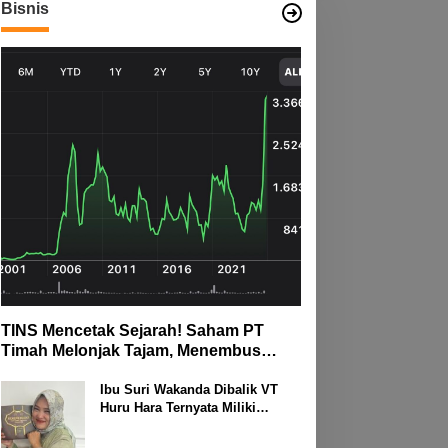
Harus Jelaskan Kemana
Bisnis
Nilai Per Porsi?
TINS Mencetak Sejarah! Saham PT
Timah Melonjak Tajam, Menembus
Langit Bursa
Ibu Suri Wakanda Dibalik VT
Huru Hara Ternyata Miliki
Deretan Usaha