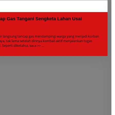
Menghilang Saat
Berpamitan Keluar
Sebentar
cap Gas Tangani Sengketa Lahan Usai
Oleh
Admin
Kadir langsung tancap gas mendampingi warga yang menjadi korban
ya, tak lama setelah dirinya kembali aktif menjalankan tugas
 Seperti diketahui,
baca >>