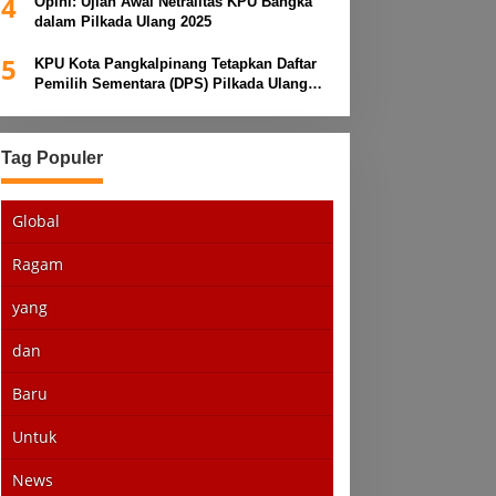
4
Opini: Ujian Awal Netralitas KPU Bangka
dalam Pilkada Ulang 2025
5
KPU Kota Pangkalpinang Tetapkan Daftar
Pemilih Sementara (DPS) Pilkada Ulang
2025
Tag Populer
Global
Ragam
yang
dan
Baru
Untuk
News