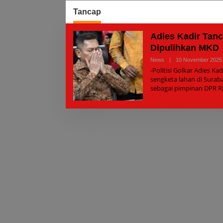
Tancap
Adies Kadir Tan
Dipulihkan MKD
News
|
10 November 2025
-Politisi Golkar Adies 
sengketa lahan di Suraba
sebagai pimpinan DPR RI.