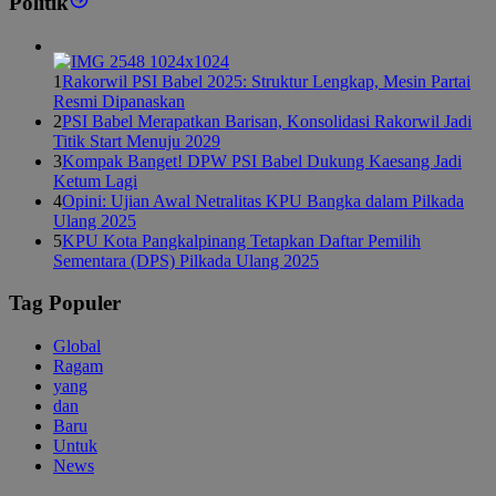
Politik
1
Rakorwil PSI Babel 2025: Struktur Lengkap, Mesin Partai
Resmi Dipanaskan
2
PSI Babel Merapatkan Barisan, Konsolidasi Rakorwil Jadi
Titik Start Menuju 2029
3
Kompak Banget! DPW PSI Babel Dukung Kaesang Jadi
Ketum Lagi
4
Opini: Ujian Awal Netralitas KPU Bangka dalam Pilkada
Ulang 2025
5
KPU Kota Pangkalpinang Tetapkan Daftar Pemilih
Sementara (DPS) Pilkada Ulang 2025
Tag Populer
Global
Ragam
yang
dan
Baru
Untuk
News