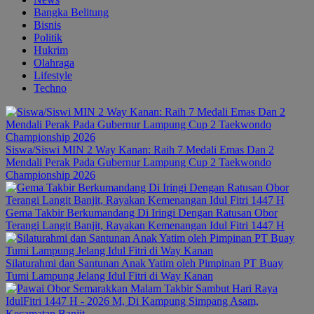
Bangka Belitung
Bisnis
Politik
Hukrim
Olahraga
Lifestyle
Techno
Siswa/Siswi MIN 2 Way Kanan: Raih 7 Medali Emas Dan 2
Mendali Perak Pada Gubernur Lampung Cup 2 Taekwondo
Championship 2026
Gema Takbir Berkumandang Di Iringi Dengan Ratusan Obor
Terangi Langit Banjit, Rayakan Kemenangan Idul Fitri 1447 H
Silaturahmi dan Santunan Anak Yatim oleh Pimpinan PT Buay
Tumi Lampung Jelang Idul Fitri di Way Kanan