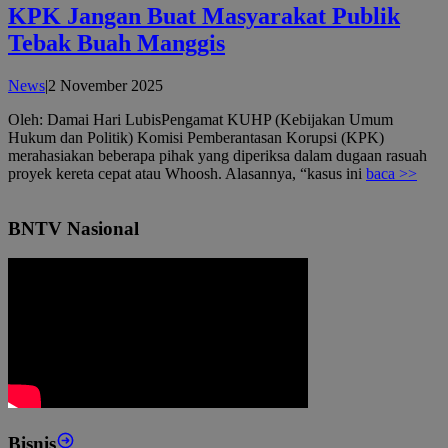
KPK Jangan Buat Masyarakat Publik
Tebak Buah Manggis
oleh
News
|
2 November 2025
admin
Oleh: Damai Hari LubisPengamat KUHP (Kebijakan Umum
Hukum dan Politik) Komisi Pemberantasan Korupsi (KPK)
merahasiakan beberapa pihak yang diperiksa dalam dugaan rasuah
proyek kereta cepat atau Whoosh. Alasannya, “kasus ini
baca >>
BNTV Nasional
Bisnis