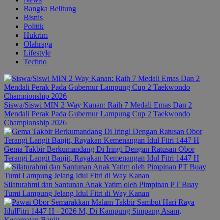
Bangka Belitung
Bisnis
Politik
Hukrim
Olahraga
Lifestyle
Techno
Siswa/Siswi MIN 2 Way Kanan: Raih 7 Medali Emas Dan 2
Mendali Perak Pada Gubernur Lampung Cup 2 Taekwondo
Championship 2026
Gema Takbir Berkumandang Di Iringi Dengan Ratusan Obor
Terangi Langit Banjit, Rayakan Kemenangan Idul Fitri 1447 H
Silaturahmi dan Santunan Anak Yatim oleh Pimpinan PT Buay
Tumi Lampung Jelang Idul Fitri di Way Kanan