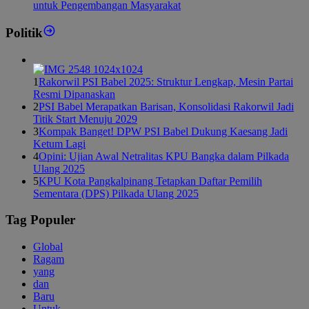
untuk Pengembangan Masyarakat
Politik
1
Rakorwil PSI Babel 2025: Struktur Lengkap, Mesin Partai
Resmi Dipanaskan
2
PSI Babel Merapatkan Barisan, Konsolidasi Rakorwil Jadi
Titik Start Menuju 2029
3
Kompak Banget! DPW PSI Babel Dukung Kaesang Jadi
Ketum Lagi
4
Opini: Ujian Awal Netralitas KPU Bangka dalam Pilkada
Ulang 2025
5
KPU Kota Pangkalpinang Tetapkan Daftar Pemilih
Sementara (DPS) Pilkada Ulang 2025
Tag Populer
Global
Ragam
yang
dan
Baru
Untuk