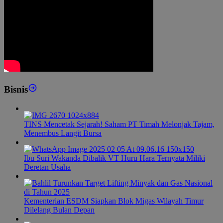
Bisnis
TINS Mencetak Sejarah! Saham PT Timah Melonjak Tajam,
Menembus Langit Bursa
Ibu Suri Wakanda Dibalik VT Huru Hara Ternyata Miliki
Deretan Usaha
Kementerian ESDM Siapkan Blok Migas Wilayah Timur
Dilelang Bulan Depan