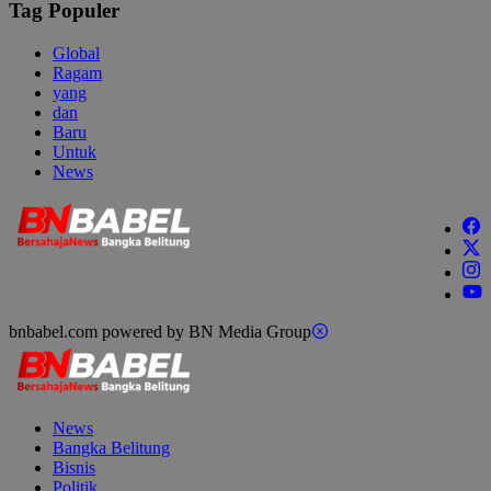
Tag Populer
Global
Ragam
yang
dan
Baru
Untuk
News
bnbabel.com powered by BN Media Group
News
Bangka Belitung
Bisnis
Politik