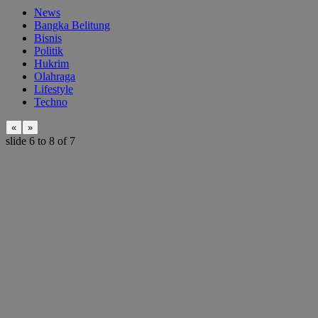
News
Bangka Belitung
Bisnis
Politik
Hukrim
Olahraga
Lifestyle
Techno
«
»
slide
6 to 8
of 7