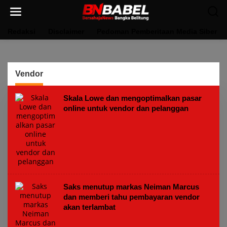
Lewati
ke
konten
Redaksi
Disclaimer
Pedoman Pemberitaan Media Siber
Vendor
Skala Lowe dan mengoptimalkan pasar
online untuk vendor dan pelanggan
Saks menutup markas Neiman Marcus
dan memberi tahu pembayaran vendor
akan terlambat