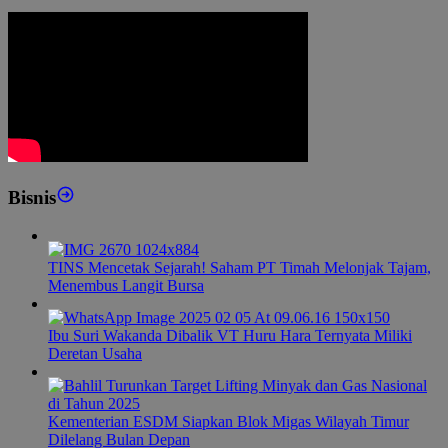
Bisnis
TINS Mencetak Sejarah! Saham PT Timah Melonjak Tajam,
Menembus Langit Bursa
Ibu Suri Wakanda Dibalik VT Huru Hara Ternyata Miliki
Deretan Usaha
Kementerian ESDM Siapkan Blok Migas Wilayah Timur
Dilelang Bulan Depan