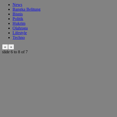
News
Bangka Belitung
Bisnis
Politik
Hukrim
Olahraga
Lifestyle
Techno
«
»
slide
7 to 9
of 7