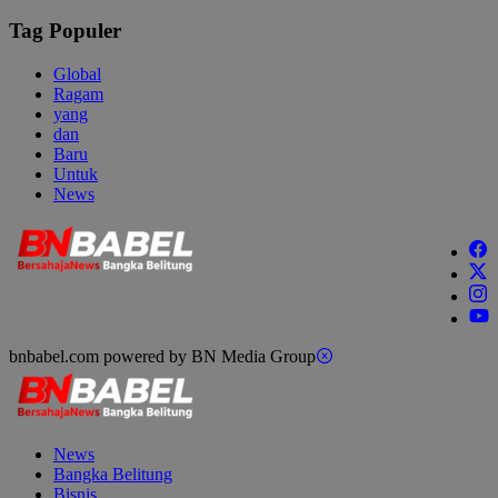
Tag Populer
Global
Ragam
yang
dan
Baru
Untuk
News
bnbabel.com powered by BN Media Group
News
Bangka Belitung
Bisnis