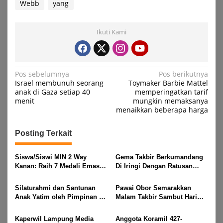
Webb
yang
Ikuti Kami
Navigasi
Pos sebelumnya
Pos berikutnya
Israel membunuh seorang
Toymaker Barbie Mattel
pos
anak di Gaza setiap 40
memperingatkan tarif
menit
mungkin memaksanya
menaikkan beberapa harga
Posting Terkait
Siswa/Siswi MIN 2 Way
Gema Takbir Berkumandang
Kanan: Raih 7 Medali Emas
Di Iringi Dengan Ratusan
Dan 2 Mendali Perak Pada
Obor Terangi Langit Banjit,
Gubernur Lampung Cup 2
Rayakan Kemenangan Idul
Silaturahmi dan Santunan
Pawai Obor Semarakkan
Taekwondo Championship
Fitri 1447 H
Anak Yatim oleh Pimpinan PT
Malam Takbir Sambut Hari
2026
Buay Tumi Lampung Jelang
Raya IdulFitri 1447 H – 2026
Idul Fitri di Way Kanan
M, Di Kampung Simpang
Kaperwil Lampung Media
Anggota Koramil 427-