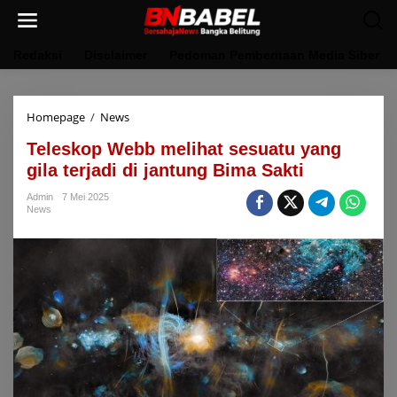
Lewati
ke
konten
Redaksi
Disclaimer
Pedoman Pemberitaan Media Siber
Teleskop
Homepage
/
News
Webb
Teleskop Webb melihat sesuatu yang
melihat
sesuatu
gila terjadi di jantung Bima Sakti
yang
gila
Admin
7 Mei 2025
News
terjadi
di
jantung
Bima
Sakti