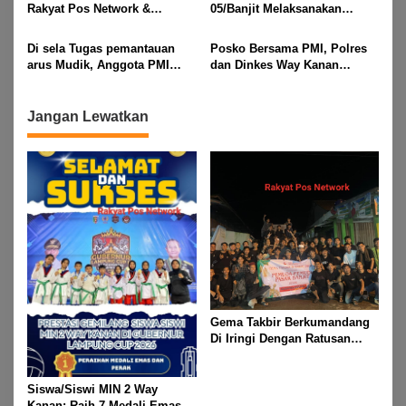
Asam, Kecamatan Banjit
Rakyat Pos Network &
05/Banjit Melaksanakan
Risalahpos
Pengamanan Pawai Ogoh
Network,Tergabung Di Forum
ogoh Di Wilayah Bali Sadhar,
Di sela Tugas pemantauan
Posko Bersama PMI, Polres
DPC KWRI, Way Kanan :
Kecamatan Banjit
arus Mudik, Anggota PMI
dan Dinkes Way Kanan
Mengucapkan Selamat Hari
Rahmat Shali Akbar. S. STP.
Pantau Arus Lalu Lintas,
Raya Idul Fitri 1447 Hijriah-
M. Si,,Tinggalkan Pos Pantau
Kondisi Ramai Lancar
2026 M
Demi Selamatkan Nyawa
Jangan Lewatkan
Bocah 7 Tahun
Gema Takbir Berkumandang
Di Iringi Dengan Ratusan
Obor Terangi Langit Banjit,
Rayakan Kemenangan Idul
Fitri 1447 H
Siswa/Siswi MIN 2 Way
Kanan: Raih 7 Medali Emas