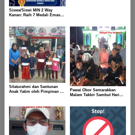
Rayakan Kemenangan Idul
Fitri 1447 H
Siswa/Siswi MIN 2 Way
Kanan: Raih 7 Medali Emas
Dan 2 Mendali Perak Pada
Gubernur Lampung Cup 2
Taekwondo Championship
2026
Silaturahmi dan Santunan
Pawai Obor Semarakkan
Anak Yatim oleh Pimpinan PT
Malam Takbir Sambut Hari
Buay Tumi Lampung Jelang
Raya IdulFitri 1447 H – 2026
Idul Fitri di Way Kanan
M, Di Kampung Simpang
Asam, Kecamatan Banjit