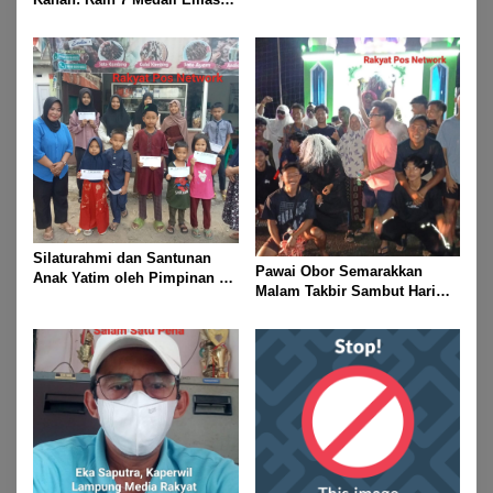
Dan 2 Mendali Perak Pada
Gubernur Lampung Cup 2
Taekwondo Championship
2026
Silaturahmi dan Santunan
Pawai Obor Semarakkan
Anak Yatim oleh Pimpinan PT
Malam Takbir Sambut Hari
Buay Tumi Lampung Jelang
Raya IdulFitri 1447 H – 2026
Idul Fitri di Way Kanan
M, Di Kampung Simpang
Asam, Kecamatan Banjit