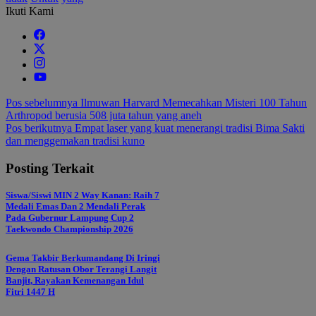
Ikuti Kami
Navigasi
Pos sebelumnya
Ilmuwan Harvard Memecahkan Misteri 100 Tahun
Arthropod berusia 508 juta tahun yang aneh
pos
Pos berikutnya
Empat laser yang kuat menerangi tradisi Bima Sakti
dan menggemakan tradisi kuno
Posting Terkait
Siswa/Siswi MIN 2 Way Kanan: Raih 7
Medali Emas Dan 2 Mendali Perak
Pada Gubernur Lampung Cup 2
Taekwondo Championship 2026
Gema Takbir Berkumandang Di Iringi
Dengan Ratusan Obor Terangi Langit
Banjit, Rayakan Kemenangan Idul
Fitri 1447 H