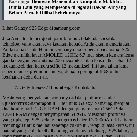
Baca juga
Ilmuwan Menemukan Kumpulan Makhluk
Dunia Lain yang Mempesona di Ngarai Bawah Air yang
Belum Pernah Dilihat Sebelumnya
Lihat Galaxy S25 Edge di samsung.com
Jika Anda telah mengikuti pabrik rumor, tidak ada spesifikasi
teknologi yang akan saya katakan kepada Anda akan mengejutkan
Anda sama sekali. Hampir semuanya bocor benar pada uang. S25
Edge memiliki layar AMOLED 120Hz 6,7 inci, sistem kamera lensa
ganda dengan lensa utama 200 megapiksel dan lensa ultra-lebar 12
megapiksel, dan kamera selfie 12 megapiksel. Ini juga tahan lama
seperti ponsel premium lainnya, dengan peringkat IP68 untuk
ketahanan debu dan air.
© Getty Images / Bloomberg / Kontributor
Mesin yang menyalakan semuanya adalah platform seluler
Qualcomm’s Snapdragon 8 Elite untuk Galaxy. Samsung menjual
dua konfigurasi: 12GB RAM dengan penyimpanan 256GB dan
12GB RAM dengan penyimpanan 512GB. Meskipun profilnya
yang tipis, tepi S25 sedang mengemas baterai 3.900mAh. Kita harus
menunggu untuk melihat seberapa cukup itu, tetapi di atas kertas, itu
baterai yang lebih kecil dibandingkan dengan keluarga S25 lainnya,
yang memiliki 4.000 mAh (S25), 4.900mAh (S25+), dan 5.000