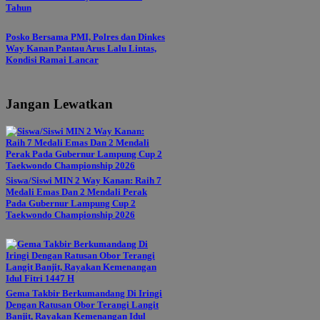
Tahun
Posko Bersama PMI, Polres dan Dinkes
Way Kanan Pantau Arus Lalu Lintas,
Kondisi Ramai Lancar
Jangan Lewatkan
Siswa/Siswi MIN 2 Way Kanan: Raih 7
Medali Emas Dan 2 Mendali Perak
Pada Gubernur Lampung Cup 2
Taekwondo Championship 2026
Gema Takbir Berkumandang Di Iringi
Dengan Ratusan Obor Terangi Langit
Banjit, Rayakan Kemenangan Idul