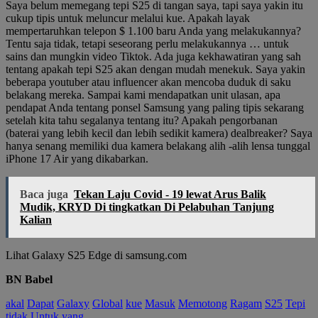
Saya belum memegang tepi S25 di tangan saya, tapi saya yakin itu
cukup tipis untuk meluncur melalui kue. Apakah layak
mempertaruhkan telepon $ 1.100 baru Anda yang melakukannya?
Tentu saja tidak, tetapi seseorang perlu melakukannya … untuk
sains dan mungkin video Tiktok. Ada juga kekhawatiran yang sah
tentang apakah tepi S25 akan dengan mudah menekuk. Saya yakin
beberapa youtuber atau influencer akan mencoba duduk di saku
belakang mereka. Sampai kami mendapatkan unit ulasan, apa
pendapat Anda tentang ponsel Samsung yang paling tipis sekarang
setelah kita tahu segalanya tentang itu? Apakah pengorbanan
(baterai yang lebih kecil dan lebih sedikit kamera) dealbreaker? Saya
hanya senang memiliki dua kamera belakang alih -alih lensa tunggal
iPhone 17 Air yang dikabarkan.
Baca juga
Tekan Laju Covid - 19 lewat Arus Balik
Mudik, KRYD Di tingkatkan Di Pelabuhan Tanjung
Kalian
Lihat Galaxy S25 Edge di samsung.com
BN Babel
akal
Dapat
Galaxy
Global
kue
Masuk
Memotong
Ragam
S25
Tepi
tidak
Untuk
yang