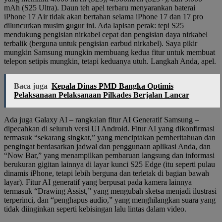
mAh (S25 Ultra). Daun teh apel terbaru menyarankan baterai
iPhone 17 Air tidak akan bertahan selama iPhone 17 dan 17 pro
diluncurkan musim gugur ini. Ada lapisan perak: tepi S25
mendukung pengisian nirkabel cepat dan pengisian daya nirkabel
terbalik (berguna untuk pengisian earbud nirkabel). Saya pikir
mungkin Samsung mungkin membuang kedua fitur untuk membuat
telepon setipis mungkin, tetapi keduanya utuh. Langkah Anda, apel.
Baca juga
Kepala Dinas PMD Bangka Optimis
Pelaksanaan Pelaksanaan Pilkades Berjalan Lancar
Ada juga Galaxy AI – rangkaian fitur AI Generatif Samsung –
dipecahkan di seluruh versi UI Android. Fitur AI yang dikonfirmasi
termasuk “sekarang singkat,” yang menciptakan pemberitahuan dan
pengingat berdasarkan jadwal dan penggunaan aplikasi Anda, dan
“Now Bar,” yang menampilkan pembaruan langsung dan informasi
berukuran gigitan lainnya di layar kunci S25 Edge (itu seperti pulau
dinamis iPhone, tetapi lebih berguna dan terletak di bagian bawah
layar). Fitur AI generatif yang berpusat pada kamera lainnya
termasuk “Drawing Assist,” yang mengubah sketsa menjadi ilustrasi
terperinci, dan “penghapus audio,” yang menghilangkan suara yang
tidak diinginkan seperti kebisingan lalu lintas dalam video.