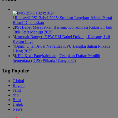
1
Rakorwil PSI Babel 2025: Struktur Lengkap, Mesin Partai
Resmi Dipanaskan
2
PSI Babel Merapatkan Barisan, Konsolidasi Rakorwil Jadi
Titik Start Menuju 2029
3
Kompak Banget! DPW PSI Babel Dukung Kaesang Jadi
Ketum Lagi
4
Opini: Ujian Awal Netralitas KPU Bangka dalam Pilkada
Ulang 2025
5
KPU Kota Pangkalpinang Tetapkan Daftar Pemilih
Sementara (DPS) Pilkada Ulang 2025
Tag Populer
Global
Ragam
yang
dan
Baru
Untuk
News