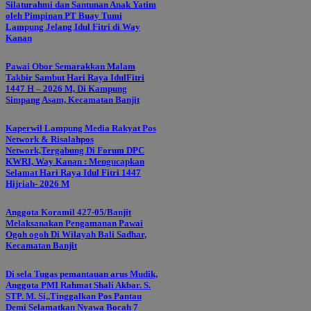
Silaturahmi dan Santunan Anak Yatim
oleh Pimpinan PT Buay Tumi
Lampung Jelang Idul Fitri di Way
Kanan
Pawai Obor Semarakkan Malam
Takbir Sambut Hari Raya IdulFitri
1447 H – 2026 M, Di Kampung
Simpang Asam, Kecamatan Banjit
Kaperwil Lampung Media Rakyat Pos
Network & Risalahpos
Network,Tergabung Di Forum DPC
KWRI, Way Kanan : Mengucapkan
Selamat Hari Raya Idul Fitri 1447
Hijriah- 2026 M
Anggota Koramil 427-05/Banjit
Melaksanakan Pengamanan Pawai
Ogoh ogoh Di Wilayah Bali Sadhar,
Kecamatan Banjit
Di sela Tugas pemantauan arus Mudik,
Anggota PMI Rahmat Shali Akbar. S.
STP. M. Si,,Tinggalkan Pos Pantau
Demi Selamatkan Nyawa Bocah 7