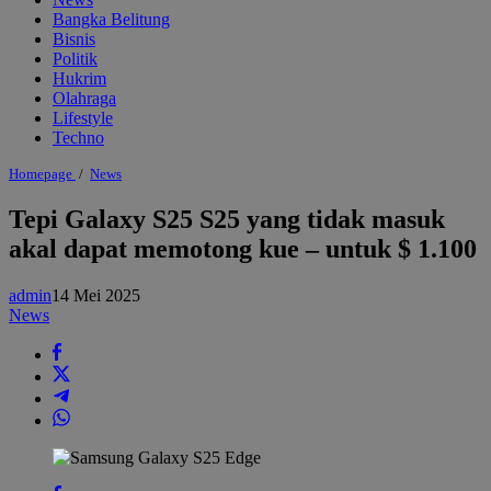
Bangka Belitung
Bisnis
Politik
Hukrim
Olahraga
Lifestyle
Techno
Tepi
Homepage
/
News
Galaxy
S25
Tepi Galaxy S25 S25 yang tidak masuk
S25
akal dapat memotong kue – untuk $ 1.100
yang
tidak
masuk
admin
14 Mei 2025
akal
dapat
News
memotong
kue
-
untuk
$
1.100