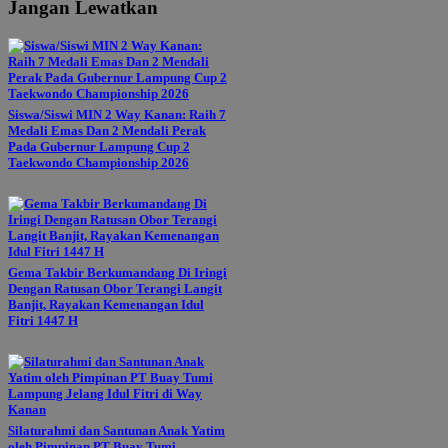
Jangan Lewatkan
Siswa/Siswi MIN 2 Way Kanan: Raih 7
Medali Emas Dan 2 Mendali Perak
Pada Gubernur Lampung Cup 2
Taekwondo Championship 2026
Gema Takbir Berkumandang Di Iringi
Dengan Ratusan Obor Terangi Langit
Banjit, Rayakan Kemenangan Idul
Fitri 1447 H
Silaturahmi dan Santunan Anak Yatim
oleh Pimpinan PT Buay Tumi