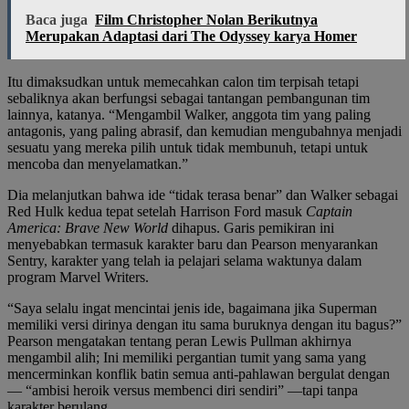
Baca juga
Film Christopher Nolan Berikutnya
Merupakan Adaptasi dari The Odyssey karya Homer
Itu dimaksudkan untuk memecahkan calon tim terpisah tetapi
sebaliknya akan berfungsi sebagai tantangan pembangunan tim
lainnya, katanya. “Mengambil Walker, anggota tim yang paling
antagonis, yang paling abrasif, dan kemudian mengubahnya menjadi
sesuatu yang mereka pilih untuk tidak membunuh, tetapi untuk
mencoba dan menyelamatkan.”
Dia melanjutkan bahwa ide “tidak terasa benar” dan Walker sebagai
Red Hulk kedua tepat setelah Harrison Ford masuk
Captain
America: Brave New World
dihapus. Garis pemikiran ini
menyebabkan termasuk karakter baru dan Pearson menyarankan
Sentry, karakter yang telah ia pelajari selama waktunya dalam
program Marvel Writers.
“Saya selalu ingat mencintai jenis ide, bagaimana jika Superman
memiliki versi dirinya dengan itu sama buruknya dengan itu bagus?”
Pearson mengatakan tentang peran Lewis Pullman akhirnya
mengambil alih; Ini memiliki pergantian tumit yang sama yang
mencerminkan konflik batin semua anti-pahlawan bergulat dengan
— “ambisi heroik versus membenci diri sendiri” —tapi tanpa
karakter berulang.