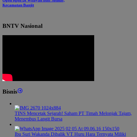
Ogoh ogoh Di Wilayah Bali Sadhar,
Kecamatan Banjit
BNTV Nasional
Bisnis
TINS Mencetak Sejarah! Saham PT Timah Melonjak Tajam,
Menembus Langit Bursa
Ibu Suri Wakanda Dibalik VT Huru Hara Ternyata Miliki