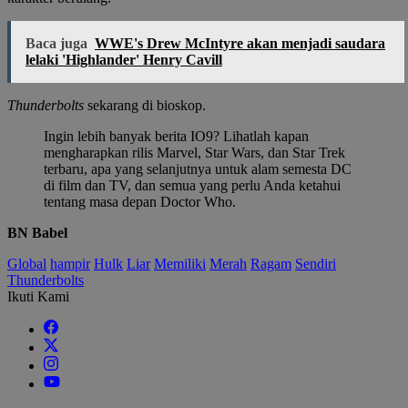
Baca juga
WWE's Drew McIntyre akan menjadi saudara
lelaki 'Highlander' Henry Cavill
Thunderbolts
sekarang di bioskop.
Ingin lebih banyak berita IO9? Lihatlah kapan
mengharapkan rilis Marvel, Star Wars, dan Star Trek
terbaru, apa yang selanjutnya untuk alam semesta DC
di film dan TV, dan semua yang perlu Anda ketahui
tentang masa depan Doctor Who.
BN Babel
Global
hampir
Hulk
Liar
Memiliki
Merah
Ragam
Sendiri
Thunderbolts
Ikuti Kami