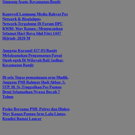
Simpang Asam, Kecamatan Banjit
Kaperwil Lampung Media Rakyat Pos
Network & Risalahpos
Network,Tergabung Di Forum DPC
KWRI, Way Kanan : Mengucapkan
Selamat Hari Raya Idul Fitri 1447
Hijriah- 2026 M
Anggota Koramil 427-05/Banjit
Melaksanakan Pengamanan Pawai
Ogoh ogoh Di Wilayah Bali Sadhar,
Kecamatan Banjit
Di sela Tugas pemantauan arus Mudik,
Anggota PMI Rahmat Shali Akbar. S.
STP. M. Si,,Tinggalkan Pos Pantau
Demi Selamatkan Nyawa Bocah 7
Tahun
Posko Bersama PMI, Polres dan Dinkes
Way Kanan Pantau Arus Lalu Lintas,
Kondisi Ramai Lancar