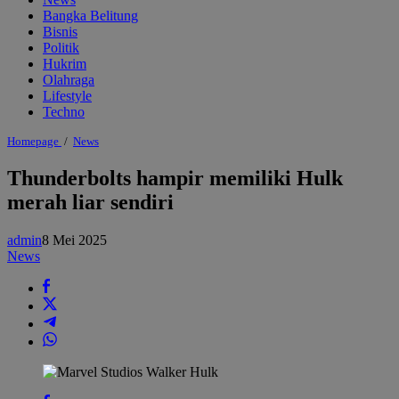
Bangka Belitung
Bisnis
Politik
Hukrim
Olahraga
Lifestyle
Techno
Thunderbolts
Homepage
/
News
hampir
memiliki
Thunderbolts hampir memiliki Hulk
Hulk
merah liar sendiri
merah
liar
sendiri
admin
8 Mei 2025
News