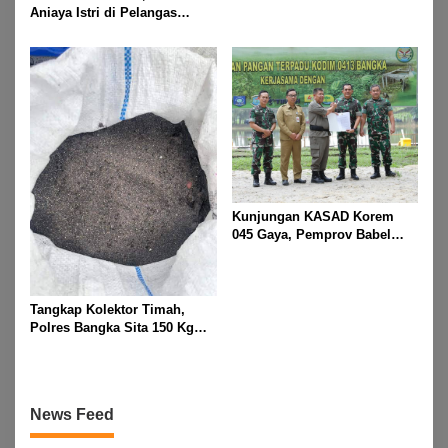
Aniaya Istri di Pelangas
Polsek Simpang Teritip
Ringkus Pelaku
Kunjungan KASAD Korem
045 Gaya, Pemprov Babel
Hibahkan Lahan untuk
Dukung Ketahanan Pangan
Tangkap Kolektor Timah,
Polres Bangka Sita 150 Kg
Pasir Timah
News Feed