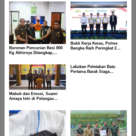
Bukti Kerja Keras, Polres
Buronan Pencurian Besi 800
Bangka Raih Peringkat 2
Kg Akhirnya Ditangkap,
Nasional Layanan SKCK 2025
Junaidi Segera Dieksekusi ke
Rutan Bukit Semut
Lakukan Peletakan Batu
Pertama Barak Siaga
Polairud, Kapolda Babel
Harap Fasilitas Bermanfaat
bagi Anggota
Mabuk dan Emosi, Suami
Aniaya Istri di Pelangas
Polsek Simpang Teritip
Ringkus Pelaku