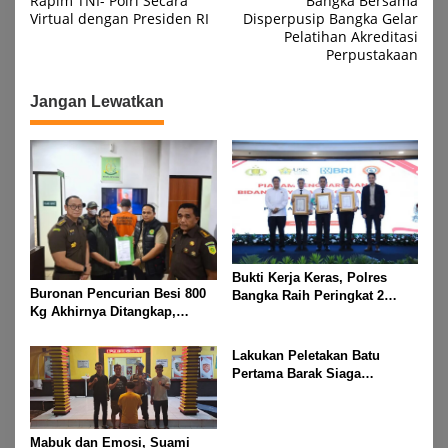
Rapim TNI- Polri Secara
Bangka Bersama
Virtual dengan Presiden RI
Disperpusip Bangka Gelar
Pelatihan Akreditasi
Perpustakaan
Jangan Lewatkan
Bukti Kerja Keras, Polres
Buronan Pencurian Besi 800
Bangka Raih Peringkat 2
Kg Akhirnya Ditangkap,
Nasional Layanan SKCK 2025
Junaidi Segera Dieksekusi ke
Rutan Bukit Semut
Lakukan Peletakan Batu
Pertama Barak Siaga
Polairud, Kapolda Babel
Harap Fasilitas Bermanfaat
bagi Anggota
Mabuk dan Emosi, Suami