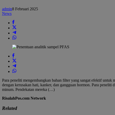
cocok
untuk
admin
8 Februari 2025
filter
News
air
terobosan
ini
Para peneliti mengembangkan bahan filter yang sangat efektif untuk
dengan kerusakan hati, kanker, dan gangguan hormon. Para peneliti 
minum. Pendekatan mereka (…)
RisalahPos.com Network
Related