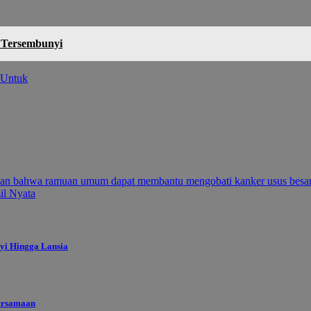
 Tersembunyi
Untuk
kan bahwa ramuan umum dapat membantu mengobati kanker usus besa
il Nyata
yi Hingga Lansia
ersamaan