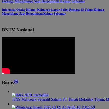
Informasi Orang Hilang: Keluarga Lapor Polisi Remaja 15 Tahun Diduga
Menghilang Saat Berpamitan Keluar Sebentar
BNTV Nasional
Bisnis
TINS Mencetak Sejarah! Saham PT Timah Melonjak Tajam, M