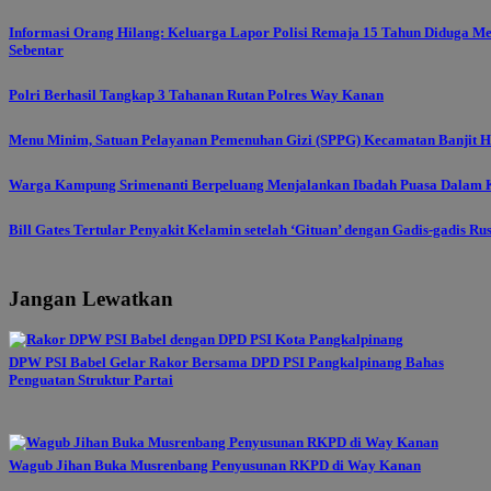
Informasi Orang Hilang: Keluarga Lapor Polisi Remaja 15 Tahun Diduga M
Sebentar
Polri Berhasil Tangkap 3 Tahanan Rutan Polres Way Kanan
Menu Minim, Satuan Pelayanan Pemenuhan Gizi (SPPG) Kecamatan Banjit Ha
Warga Kampung Srimenanti Berpeluang Menjalankan Ibadah Puasa Dalam K
Bill Gates Tertular Penyakit Kelamin setelah ‘Gituan’ dengan Gadis-gadis Ru
Jangan Lewatkan
DPW PSI Babel Gelar Rakor Bersama DPD PSI Pangkalpinang Bahas
Penguatan Struktur Partai
Wagub Jihan Buka Musrenbang Penyusunan RKPD di Way Kanan