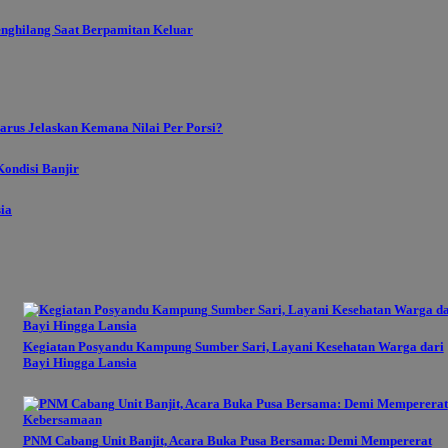
enghilang Saat Berpamitan Keluar
rus Jelaskan Kemana Nilai Per Porsi?
ondisi Banjir
sia
Kegiatan Posyandu Kampung Sumber Sari, Layani Kesehatan Warga dari
Bayi Hingga Lansia
PNM Cabang Unit Banjit, Acara Buka Pusa Bersama: Demi Mempererat