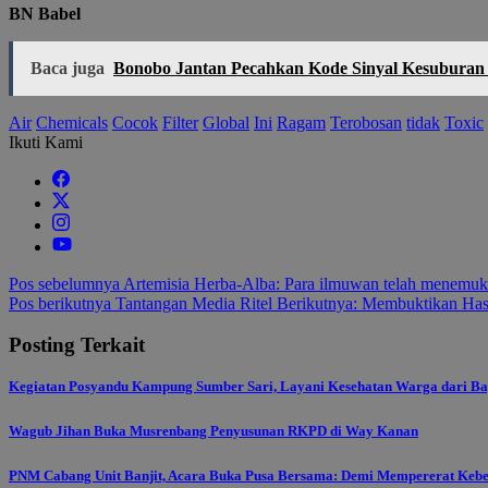
BN Babel
Baca juga
Bonobo Jantan Pecahkan Kode Sinyal Kesuburan
Air
Chemicals
Cocok
Filter
Global
Ini
Ragam
Terobosan
tidak
Toxic
Ikuti Kami
Navigasi
Pos sebelumnya
Artemisia Herba-Alba: Para ilmuwan telah menemu
Pos berikutnya
Tantangan Media Ritel Berikutnya: Membuktikan Has
pos
Posting Terkait
Kegiatan Posyandu Kampung Sumber Sari, Layani Kesehatan Warga dari Ba
Wagub Jihan Buka Musrenbang Penyusunan RKPD di Way Kanan
PNM Cabang Unit Banjit, Acara Buka Pusa Bersama: Demi Mempererat Keb