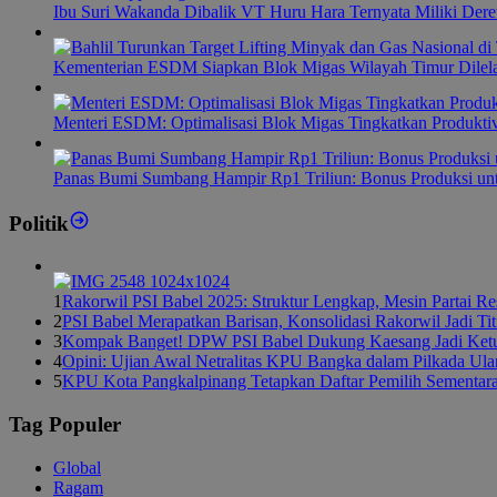
Ibu Suri Wakanda Dibalik VT Huru Hara Ternyata Miliki Dere
Kementerian ESDM Siapkan Blok Migas Wilayah Timur Dilel
Menteri ESDM: Optimalisasi Blok Migas Tingkatkan Produktiv
Panas Bumi Sumbang Hampir Rp1 Triliun: Bonus Produksi u
Politik
1
Rakorwil PSI Babel 2025: Struktur Lengkap, Mesin Partai R
2
PSI Babel Merapatkan Barisan, Konsolidasi Rakorwil Jadi Ti
3
Kompak Banget! DPW PSI Babel Dukung Kaesang Jadi Ket
4
Opini: Ujian Awal Netralitas KPU Bangka dalam Pilkada Ul
5
KPU Kota Pangkalpinang Tetapkan Daftar Pemilih Sementar
Tag Populer
Global
Ragam