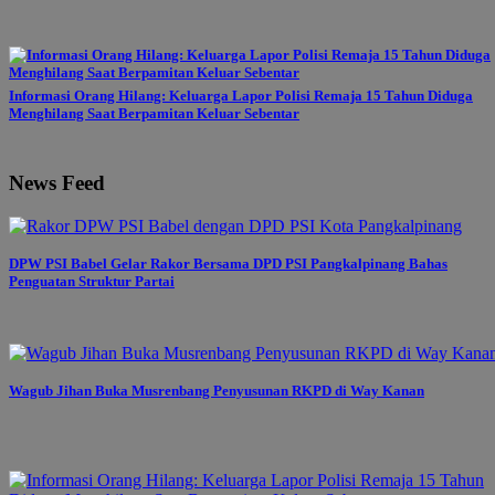
Informasi Orang Hilang: Keluarga Lapor Polisi Remaja 15 Tahun Diduga
Menghilang Saat Berpamitan Keluar Sebentar
News Feed
DPW PSI Babel Gelar Rakor Bersama DPD PSI Pangkalpinang Bahas
Penguatan Struktur Partai
Wagub Jihan Buka Musrenbang Penyusunan RKPD di Way Kanan