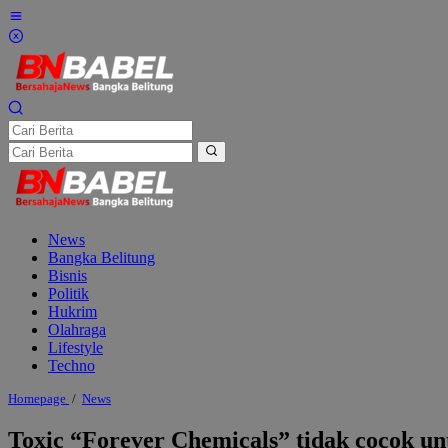
Lewati
ke
konten
News
Bangka Belitung
Bisnis
Politik
Hukrim
Olahraga
Lifestyle
Techno
Toxic
Homepage
/
News
"Forever
Chemicals"
Toxic “Forever Chemicals” tidak cocok untu
tidak