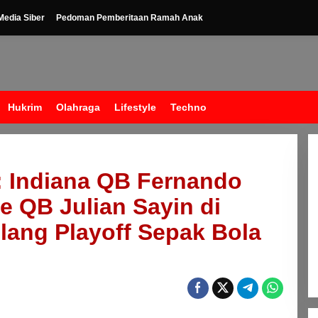
edia Siber
Pedoman Pemberitaan Ramah Anak
Hukrim
Olahraga
Lifestyle
Techno
: Indiana QB Fernando
e QB Julian Sayin di
elang Playoff Sepak Bola