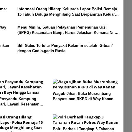
ama:
Informasi Orang Hilang: Keluarga Lapor Polisi Remaja
15 Tahun Diduga Menghilang Saat Berpamitan Keluar
Sebentar
 Way
Menu Minim, Satuan Pelayanan Pemenuhan Gizi
(SPPG) Kecamatan Banjit Harus Jelaskan Kemana Nilai
Per Porsi?
ankan
Bill Gates Tertular Penyakit Kelamin setelah ‘Gituan’
dengan Gadis-gadis Rusia
Wagub Jihan Buka Musrenbang
 Posyandu Kampung
Penyusunan RKPD di Way Kanan
ri, Layani Kesehatan
i Bayi Hingga Lansia
Polri Berhasil Tangkap 3 Tahanan