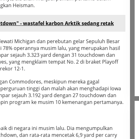
ngkan Heisman.
tdown" - wastafel karbon Arktik sedang retak
ewati Michigan dan perebutan gelar Sepuluh Besar
ri 78% operannya musim lalu, yang merupakan hasil
lempar sejauh 3.323 yard dengan 31 touchdown dan
es, yang mengklaim tempat No. 2 di braket Playoff
rekor 12-1.
ngan Commodores, meskipun mereka gagal
perguruan tinggi dan malah akan menghadapi Iowa
empar sejauh 3.192 yard dengan 27 touchdown dan
impin program ke musim 10 kemenangan pertamanya.
baik di negara ini musim lalu. Dia mengumpulkan
chdown, dan rata-rata mencetak 6,9 yard per carry