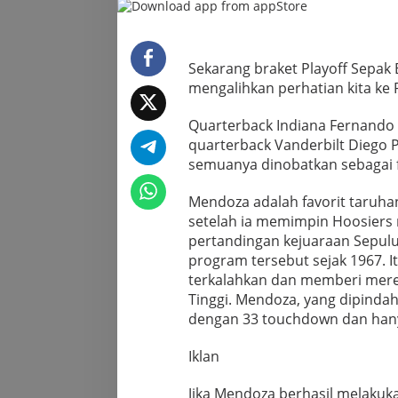
finalis
menjelang
Playoff
Sepak
Sekarang braket Playoff Sepak 
Bola
mengalihkan perhatian kita ke 
Universitas
Quarterback Indiana Fernando M
quarterback Vanderbilt Diego 
semuanya dinobatkan sebagai 
Mendoza adalah favorit taruh
setelah ia memimpin Hoosiers
pertandingan kejuaraan Sepulu
program tersebut sejak 1967. 
terkalahkan dan memberi merek
Tinggi. Mendoza, yang dipindah
dengan 33 touchdown dan hany
Iklan
Jika Mendoza berhasil melakuk