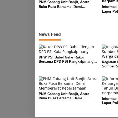
PNM Cabang Unit Banjit, Acara
Buka Pusa Bersama: Demi
Informasi
Mempererat Kebersamaan
Lapor Pol
Diduga M
Berpamita
News Feed
DPW PSI Babel Gelar Rakor
Bersama DPD PSI Pangkalpinang
Kegiatan
Bahas Penguatan Struktur Partai
Sumber Sa
Warga dar
PNM Cabang Unit Banjit, Acara
Buka Pusa Bersama: Demi
Informasi
Mempererat Kebersamaan
Lapor Pol
Diduga M
Berpamita