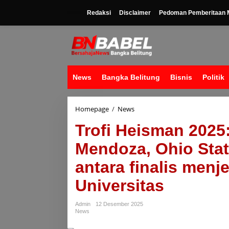
Lewati
ke
Redaksi
Disclaimer
Pedoman Pemberitaan M
konten
News
Bangka Belitung
Bisnis
Politik
Trofi
Homepage
/
News
Heisman
Trofi Heisman 2025
2025:
Indiana
Mendoza, Ohio Stat
QB
Fernando
antara finalis menj
Mendoza,
Ohio
Universitas
State
QB
Julian
Admin
12 Desember 2025
Sayin
News
di
antara