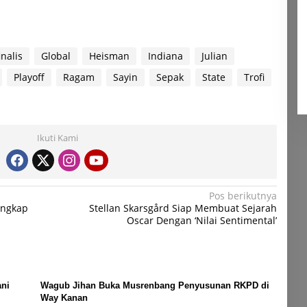
inalis
Global
Heisman
Indiana
Julian
Playoff
Ragam
Sayin
Sepak
State
Trofi
Ikuti Kami
Pos berikutnya
angkap
Stellan Skarsgård Siap Membuat Sejarah
Oscar Dengan ‘Nilai Sentimental’
ni
Wagub Jihan Buka Musrenbang Penyusunan RKPD di
Way Kanan