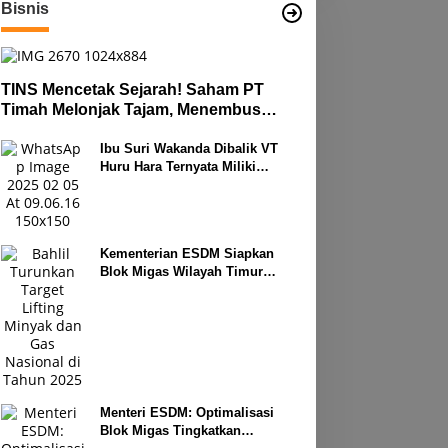
Bisnis
TINS Mencetak Sejarah! Saham PT
Timah Melonjak Tajam, Menembus
Langit Bursa
Ibu Suri Wakanda Dibalik VT
Huru Hara Ternyata Miliki
Deretan Usaha
Kementerian ESDM Siapkan
Blok Migas Wilayah Timur
Dilelang Bulan Depan
Menteri ESDM: Optimalisasi
Blok Migas Tingkatkan