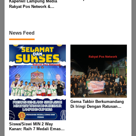
Kaperwil Lampung Media
Pengamanan Pawai Ogoh
Rakyat Pos Network &
ogoh Di Wilayah Bali Sadhar,
Risalahpos
Kecamatan Banjit
Network,Tergabung Di Forum
DPC KWRI, Way Kanan :
Mengucapkan Selamat Hari
News Feed
Raya Idul Fitri 1447 Hijriah-
2026 M
Gema Takbir Berkumandang
Di Iringi Dengan Ratusan
Obor Terangi Langit Banjit,
Rayakan Kemenangan Idul
Fitri 1447 H
Siswa/Siswi MIN 2 Way
Kanan: Raih 7 Medali Emas
Dan 2 Mendali Perak Pada