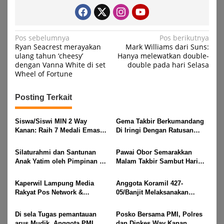
Navigasi
Pos sebelumnya
Pos berikutnya
Ryan Seacrest merayakan
Mark Williams dari Suns:
pos
ulang tahun ‘cheesy’
Hanya melewatkan double-
dengan Vanna White di set
double pada hari Selasa
Wheel of Fortune
Posting Terkait
Siswa/Siswi MIN 2 Way
Gema Takbir Berkumandang
Kanan: Raih 7 Medali Emas
Di Iringi Dengan Ratusan
Dan 2 Mendali Perak Pada
Obor Terangi Langit Banjit,
Gubernur Lampung Cup 2
Rayakan Kemenangan Idul
Silaturahmi dan Santunan
Pawai Obor Semarakkan
Taekwondo Championship
Fitri 1447 H
Anak Yatim oleh Pimpinan PT
Malam Takbir Sambut Hari
2026
Buay Tumi Lampung Jelang
Raya IdulFitri 1447 H – 2026
Idul Fitri di Way Kanan
M, Di Kampung Simpang
Kaperwil Lampung Media
Anggota Koramil 427-
Asam, Kecamatan Banjit
Rakyat Pos Network &
05/Banjit Melaksanakan
Risalahpos
Pengamanan Pawai Ogoh
Network,Tergabung Di Forum
ogoh Di Wilayah Bali Sadhar,
Di sela Tugas pemantauan
Posko Bersama PMI, Polres
DPC KWRI, Way Kanan :
Kecamatan Banjit
arus Mudik, Anggota PMI
dan Dinkes Way Kanan