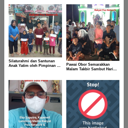
Gubernur Lampung Cup 2
Taekwondo Championship
2026
Silaturahmi dan Santunan
Pawai Obor Semarakkan
Anak Yatim oleh Pimpinan PT
Malam Takbir Sambut Hari
Buay Tumi Lampung Jelang
Raya IdulFitri 1447 H – 2026
Idul Fitri di Way Kanan
M, Di Kampung Simpang
Asam, Kecamatan Banjit