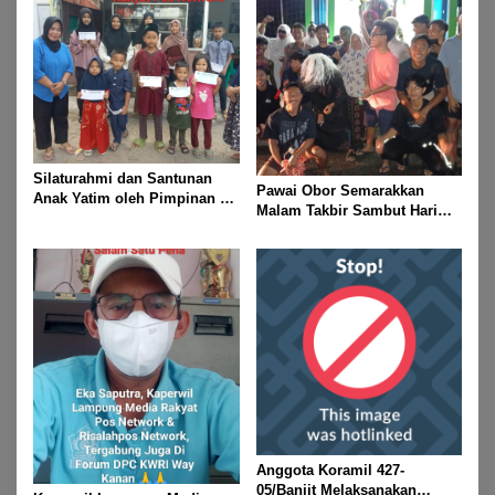
Silaturahmi dan Santunan
Pawai Obor Semarakkan
Anak Yatim oleh Pimpinan PT
Malam Takbir Sambut Hari
Buay Tumi Lampung Jelang
Raya IdulFitri 1447 H – 2026
Idul Fitri di Way Kanan
M, Di Kampung Simpang
Asam, Kecamatan Banjit
Anggota Koramil 427-
05/Banjit Melaksanakan