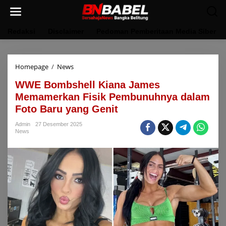
Lewati
ke
konten
Redaksi
Disclaimer
Pedoman Pemberitaan Media Siber
WWE
Homepage
/
News
Bombshell
WWE Bombshell Kiana James
Kiana
James
Memamerkan Fisik Pembunuhnya dalam
Memamerkan
Foto Baru yang Genit
Fisik
Pembunuhnya
Admin
27 Desember 2025
dalam
News
Foto
Baru
yang
Genit