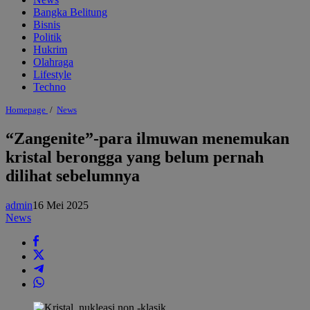
Bangka Belitung
Bisnis
Politik
Hukrim
Olahraga
Lifestyle
Techno
"Zangenite"-
Homepage
/
News
para
ilmuwan
“Zangenite”-para ilmuwan menemukan
menemukan
kristal berongga yang belum pernah
kristal
berongga
dilihat sebelumnya
yang
belum
pernah
admin
16 Mei 2025
dilihat
News
sebelumnya