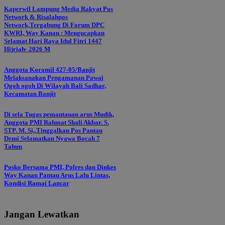
Kaperwil Lampung Media Rakyat Pos
Network & Risalahpos
Network,Tergabung Di Forum DPC
KWRI, Way Kanan : Mengucapkan
Selamat Hari Raya Idul Fitri 1447
Hijriah- 2026 M
Anggota Koramil 427-05/Banjit
Melaksanakan Pengamanan Pawai
Ogoh ogoh Di Wilayah Bali Sadhar,
Kecamatan Banjit
Di sela Tugas pemantauan arus Mudik,
Anggota PMI Rahmat Shali Akbar. S.
STP. M. Si,,Tinggalkan Pos Pantau
Demi Selamatkan Nyawa Bocah 7
Tahun
Posko Bersama PMI, Polres dan Dinkes
Way Kanan Pantau Arus Lalu Lintas,
Kondisi Ramai Lancar
Jangan Lewatkan