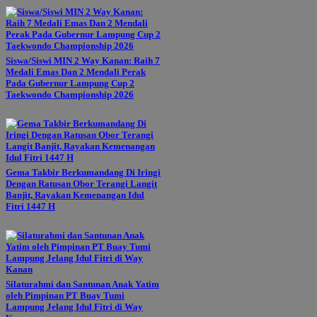
Siswa/Siswi MIN 2 Way Kanan: Raih 7
Medali Emas Dan 2 Mendali Perak
Pada Gubernur Lampung Cup 2
Taekwondo Championship 2026
Gema Takbir Berkumandang Di Iringi
Dengan Ratusan Obor Terangi Langit
Banjit, Rayakan Kemenangan Idul
Fitri 1447 H
Silaturahmi dan Santunan Anak Yatim
oleh Pimpinan PT Buay Tumi
Lampung Jelang Idul Fitri di Way