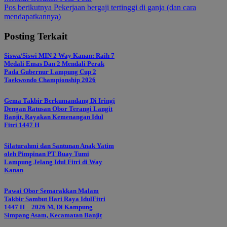
pos
Pos berikutnya
Pekerjaan bergaji tertinggi di ganja (dan cara
mendapatkannya)
Posting Terkait
Siswa/Siswi MIN 2 Way Kanan: Raih 7
Medali Emas Dan 2 Mendali Perak
Pada Gubernur Lampung Cup 2
Taekwondo Championship 2026
Gema Takbir Berkumandang Di Iringi
Dengan Ratusan Obor Terangi Langit
Banjit, Rayakan Kemenangan Idul
Fitri 1447 H
Silaturahmi dan Santunan Anak Yatim
oleh Pimpinan PT Buay Tumi
Lampung Jelang Idul Fitri di Way
Kanan
Pawai Obor Semarakkan Malam
Takbir Sambut Hari Raya IdulFitri
1447 H – 2026 M, Di Kampung
Simpang Asam, Kecamatan Banjit