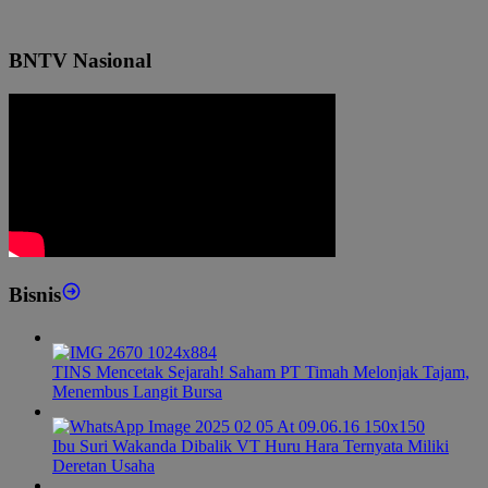
BNTV Nasional
Bisnis
TINS Mencetak Sejarah! Saham PT Timah Melonjak Tajam,
Menembus Langit Bursa
Ibu Suri Wakanda Dibalik VT Huru Hara Ternyata Miliki
Deretan Usaha