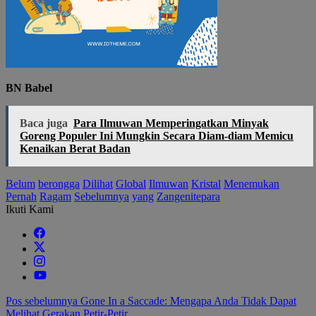
BN Babel
Baca juga
Para Ilmuwan Memperingatkan Minyak
Goreng Populer Ini Mungkin Secara Diam-diam Memicu
Kenaikan Berat Badan
Belum
berongga
Dilihat
Global
Ilmuwan
Kristal
Menemukan
Pernah
Ragam
Sebelumnya
yang
Zangenitepara
Ikuti Kami
Navigasi
Pos sebelumnya
Gone In a Saccade: Mengapa Anda Tidak Dapat
Melihat Gerakan Petir-Petir