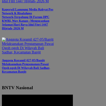
Kaperwil Lampung Media Rakyat Pos
Network & Risalahpos
Network,Tergabung Di Forum DPC
KWRI, Way Kanan : Mengucapkan
Selamat Hari Raya Idul Fitri 1447
Hijriah- 2026 M
Anggota Koramil 427-05/Banjit
Melaksanakan Pengamanan Pawai
Ogoh ogoh Di Wilayah Bali Sadhar,
Kecamatan Banjit
BNTV Nasional