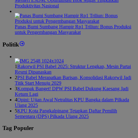
Menteri ESDM: Optimalisasi Blok Migas Tingkatkan
Produktivitas Nasional
Panas Bumi Sumbang Hampir Rp1 Triliun: Bonus Produksi
untuk Pengembangan Masyarakat
Politik
1
Rakorwil PSI Babel 2025: Struktur Lengkap, Mesin Partai
Resmi Dipanaskan
2
PSI Babel Merapatkan Barisan, Konsolidasi Rakorwil Jadi
Titik Start Menuju 2029
3
Kompak Banget! DPW PSI Babel Dukung Kaesang Jadi
Ketum Lagi
4
Opini: Ujian Awal Netralitas KPU Bangka dalam Pilkada
Ulang 2025
5
KPU Kota Pangkalpinang Tetapkan Daftar Pemilih
Sementara (DPS) Pilkada Ulang 2025
Tag Populer