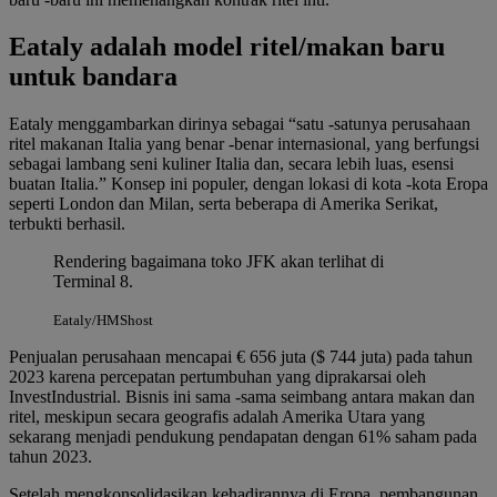
Eataly adalah model ritel/makan baru
untuk bandara
Eataly menggambarkan dirinya sebagai “satu -satunya perusahaan
ritel makanan Italia yang benar -benar internasional, yang berfungsi
sebagai lambang seni kuliner Italia dan, secara lebih luas, esensi
buatan Italia.” Konsep ini populer, dengan lokasi di kota -kota Eropa
seperti London dan Milan, serta beberapa di Amerika Serikat,
terbukti berhasil.
Rendering bagaimana toko JFK akan terlihat di
Terminal 8.
Eataly/HMShost
Penjualan perusahaan mencapai € 656 juta ($ 744 juta) pada tahun
2023 karena percepatan pertumbuhan yang diprakarsai oleh
InvestIndustrial. Bisnis ini sama -sama seimbang antara makan dan
ritel, meskipun secara geografis adalah Amerika Utara yang
sekarang menjadi pendukung pendapatan dengan 61% saham pada
tahun 2023.
Setelah mengkonsolidasikan kehadirannya di Eropa, pembangunan