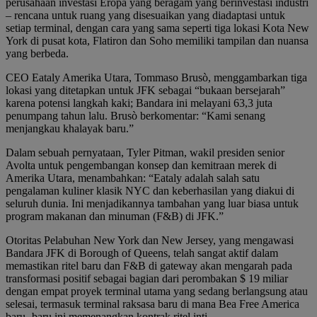
perusahaan investasi Eropa yang beragam yang berinvestasi industri
– rencana untuk ruang yang disesuaikan yang diadaptasi untuk
setiap terminal, dengan cara yang sama seperti tiga lokasi Kota New
York di pusat kota, Flatiron dan Soho memiliki tampilan dan nuansa
yang berbeda.
CEO Eataly Amerika Utara, Tommaso Brusò, menggambarkan tiga
lokasi yang ditetapkan untuk JFK sebagai “bukaan bersejarah”
karena potensi langkah kaki; Bandara ini melayani 63,3 juta
penumpang tahun lalu. Brusò berkomentar: “Kami senang
menjangkau khalayak baru.”
Dalam sebuah pernyataan, Tyler Pitman, wakil presiden senior
Avolta untuk pengembangan konsep dan kemitraan merek di
Amerika Utara, menambahkan: “Eataly adalah salah satu
pengalaman kuliner klasik NYC dan keberhasilan yang diakui di
seluruh dunia. Ini menjadikannya tambahan yang luar biasa untuk
program makanan dan minuman (F&B) di JFK.”
Otoritas Pelabuhan New York dan New Jersey, yang mengawasi
Bandara JFK di Borough of Queens, telah sangat aktif dalam
memastikan ritel baru dan F&B di gateway akan mengarah pada
transformasi positif sebagai bagian dari perombakan $ 19 miliar
dengan empat proyek terminal utama yang sedang berlangsung atau
selesai, termasuk terminal raksasa baru di mana Bea Free America
baru -baru ini memenangkan kontrak ritel inti.