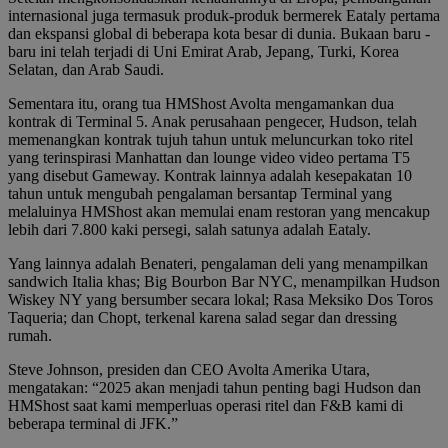
internasional juga termasuk produk-produk bermerek Eataly pertama
dan ekspansi global di beberapa kota besar di dunia. Bukaan baru -
baru ini telah terjadi di Uni Emirat Arab, Jepang, Turki, Korea
Selatan, dan Arab Saudi.
Sementara itu, orang tua HMShost Avolta mengamankan dua
kontrak di Terminal 5. Anak perusahaan pengecer, Hudson, telah
memenangkan kontrak tujuh tahun untuk meluncurkan toko ritel
yang terinspirasi Manhattan dan lounge video video pertama T5
yang disebut Gameway. Kontrak lainnya adalah kesepakatan 10
tahun untuk mengubah pengalaman bersantap Terminal yang
melaluinya HMShost akan memulai enam restoran yang mencakup
lebih dari 7.800 kaki persegi, salah satunya adalah Eataly.
Yang lainnya adalah Benateri, pengalaman deli yang menampilkan
sandwich Italia khas; Big Bourbon Bar NYC, menampilkan Hudson
Wiskey NY yang bersumber secara lokal; Rasa Meksiko Dos Toros
Taqueria; dan Chopt, terkenal karena salad segar dan dressing
rumah.
Steve Johnson, presiden dan CEO Avolta Amerika Utara,
mengatakan: “2025 akan menjadi tahun penting bagi Hudson dan
HMShost saat kami memperluas operasi ritel dan F&B kami di
beberapa terminal di JFK.”