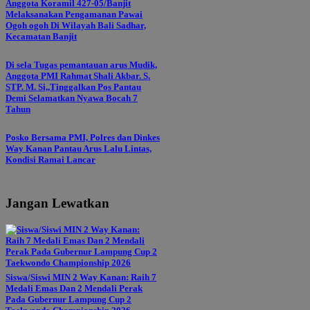
Anggota Koramil 427-05/Banjit
Melaksanakan Pengamanan Pawai
Ogoh ogoh Di Wilayah Bali Sadhar,
Kecamatan Banjit
Di sela Tugas pemantauan arus Mudik,
Anggota PMI Rahmat Shali Akbar. S.
STP. M. Si,,Tinggalkan Pos Pantau
Demi Selamatkan Nyawa Bocah 7
Tahun
Posko Bersama PMI, Polres dan Dinkes
Way Kanan Pantau Arus Lalu Lintas,
Kondisi Ramai Lancar
Jangan Lewatkan
Siswa/Siswi MIN 2 Way Kanan: Raih 7
Medali Emas Dan 2 Mendali Perak
Pada Gubernur Lampung Cup 2