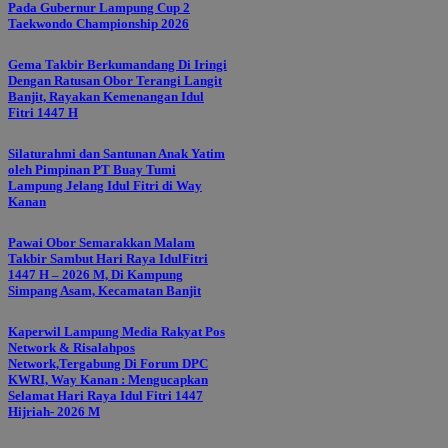
Pada Gubernur Lampung Cup 2
Taekwondo Championship 2026
Gema Takbir Berkumandang Di Iringi
Dengan Ratusan Obor Terangi Langit
Banjit, Rayakan Kemenangan Idul
Fitri 1447 H
Silaturahmi dan Santunan Anak Yatim
oleh Pimpinan PT Buay Tumi
Lampung Jelang Idul Fitri di Way
Kanan
Pawai Obor Semarakkan Malam
Takbir Sambut Hari Raya IdulFitri
1447 H – 2026 M, Di Kampung
Simpang Asam, Kecamatan Banjit
Kaperwil Lampung Media Rakyat Pos
Network & Risalahpos
Network,Tergabung Di Forum DPC
KWRI, Way Kanan : Mengucapkan
Selamat Hari Raya Idul Fitri 1447
Hijriah- 2026 M