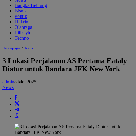
Bangka Belitung
Bisnis
Politik
Hukrim
Olahraga
Lifestyle
Techno
3
Homepage
/
News
Lokasi
Perjalanan
3 Lokasi Perjalanan AS Pertama Eataly
AS
Diatur untuk Bandara JFK New York
Pertama
Eataly
Diatur
admin
8 Mei 2025
untuk
Bandara
News
JFK
New
York