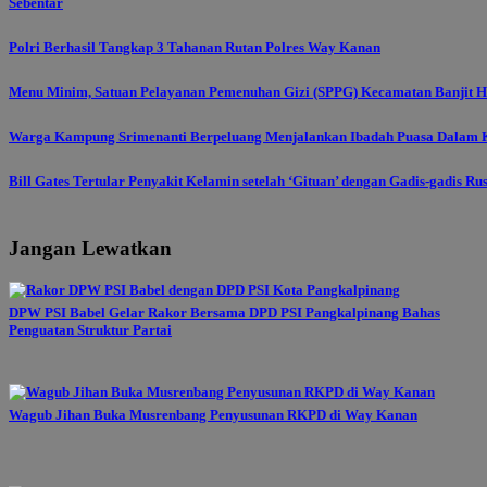
Sebentar
Polri Berhasil Tangkap 3 Tahanan Rutan Polres Way Kanan
Menu Minim, Satuan Pelayanan Pemenuhan Gizi (SPPG) Kecamatan Banjit Ha
Warga Kampung Srimenanti Berpeluang Menjalankan Ibadah Puasa Dalam K
Bill Gates Tertular Penyakit Kelamin setelah ‘Gituan’ dengan Gadis-gadis Ru
Jangan Lewatkan
DPW PSI Babel Gelar Rakor Bersama DPD PSI Pangkalpinang Bahas
Penguatan Struktur Partai
Wagub Jihan Buka Musrenbang Penyusunan RKPD di Way Kanan