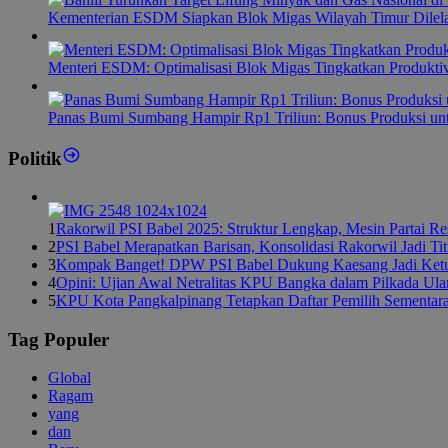
Kementerian ESDM Siapkan Blok Migas Wilayah Timur Dilel
Menteri ESDM: Optimalisasi Blok Migas Tingkatkan Produktiv
Panas Bumi Sumbang Hampir Rp1 Triliun: Bonus Produksi u
Politik
1
Rakorwil PSI Babel 2025: Struktur Lengkap, Mesin Partai R
2
PSI Babel Merapatkan Barisan, Konsolidasi Rakorwil Jadi Ti
3
Kompak Banget! DPW PSI Babel Dukung Kaesang Jadi Ket
4
Opini: Ujian Awal Netralitas KPU Bangka dalam Pilkada Ul
5
KPU Kota Pangkalpinang Tetapkan Daftar Pemilih Sementar
Tag Populer
Global
Ragam
yang
dan