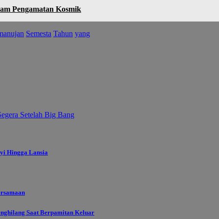
lam Pengamatan Kosmik
manujan
Semesta
Tahun
yang
egera Setelah Big Bang
yi Hingga Lansia
ersamaan
enghilang Saat Berpamitan Keluar