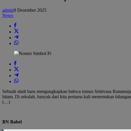
100
Tahun
admin
9 Desember 2025
Yang
News
Menyembunyikan
Rahasia
Alam
Semesta
Sebuah studi baru mengungkapkan bahwa rumus Srinivasa Ramanujan ya
hitam. Di sekolah, banyak dari kita pertama kali menemukan bilangan i
(…)
BN Babel