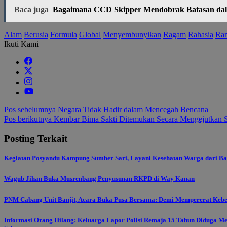
Baca juga
Bagaimana CCD Skipper Mendobrak Batasan da
Alam
Berusia
Formula
Global
Menyembunyikan
Ragam
Rahasia
Ra
Ikuti Kami
Navigasi
Pos sebelumnya
Negara Tidak Hadir dalam Mencegah Bencana
Pos berikutnya
Kembar Bima Sakti Ditemukan Secara Mengejutkan S
pos
Posting Terkait
Kegiatan Posyandu Kampung Sumber Sari, Layani Kesehatan Warga dari Ba
Wagub Jihan Buka Musrenbang Penyusunan RKPD di Way Kanan
PNM Cabang Unit Banjit, Acara Buka Pusa Bersama: Demi Mempererat Keb
Informasi Orang Hilang: Keluarga Lapor Polisi Remaja 15 Tahun Diduga M