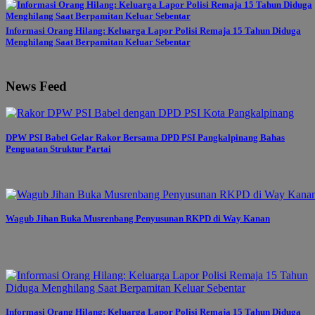
Informasi Orang Hilang: Keluarga Lapor Polisi Remaja 15 Tahun Diduga
Menghilang Saat Berpamitan Keluar Sebentar
News Feed
DPW PSI Babel Gelar Rakor Bersama DPD PSI Pangkalpinang Bahas
Penguatan Struktur Partai
Wagub Jihan Buka Musrenbang Penyusunan RKPD di Way Kanan
Informasi Orang Hilang: Keluarga Lapor Polisi Remaja 15 Tahun Diduga