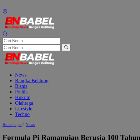
Lewati
ke
konten
News
Bangka Belitung
Bisnis
Politik
Hukrim
Olahraga
Lifestyle
Techno
Formula
Homepage
/
News
Pi
Ramanujan
Formula Pi Ramanujan Berusia 100 Tahu
Berusia