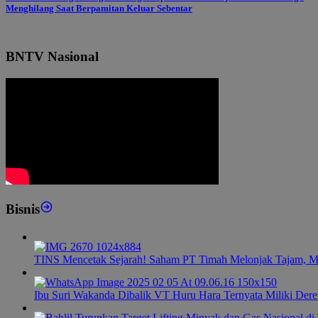
Menghilang Saat Berpamitan Keluar Sebentar
BNTV Nasional
Bisnis
TINS Mencetak Sejarah! Saham PT Timah Melonjak Tajam, M
Ibu Suri Wakanda Dibalik VT Huru Hara Ternyata Miliki Dere