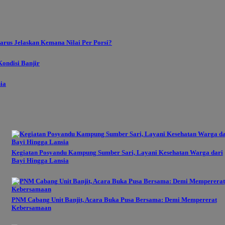
rus Jelaskan Kemana Nilai Per Porsi?
ondisi Banjir
sia
Kegiatan Posyandu Kampung Sumber Sari, Layani Kesehatan Warga dari
Bayi Hingga Lansia
PNM Cabang Unit Banjit, Acara Buka Pusa Bersama: Demi Mempererat
Kebersamaan