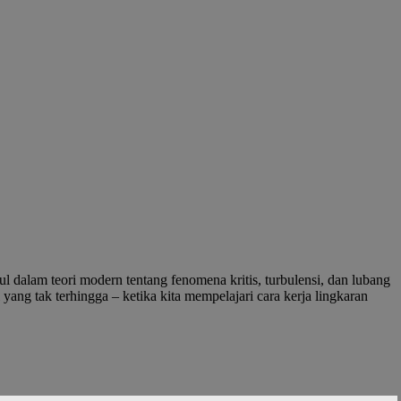
dalam teori modern tentang fenomena kritis, turbulensi, dan lubang
yang tak terhingga – ketika kita mempelajari cara kerja lingkaran