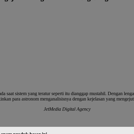
a saat sistem yang teratur seperti itu dianggap mustahil. Dengan lenga
inkan para astronom menganalisisnya dengan kejelasan yang mengeju
JetMedia Digital Agency