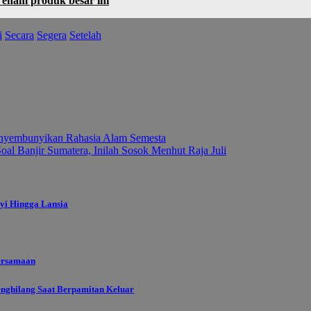
enam produk besar ini
i
Secara
Segera
Setelah
nyembunyikan Rahasia Alam Semesta
l Banjir Sumatera, Inilah Sosok Menhut Raja Juli
yi Hingga Lansia
ersamaan
enghilang Saat Berpamitan Keluar