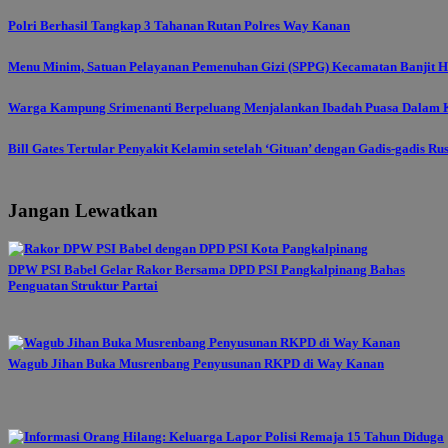
Polri Berhasil Tangkap 3 Tahanan Rutan Polres Way Kanan
Menu Minim, Satuan Pelayanan Pemenuhan Gizi (SPPG) Kecamatan Banjit Ha
Warga Kampung Srimenanti Berpeluang Menjalankan Ibadah Puasa Dalam K
Bill Gates Tertular Penyakit Kelamin setelah ‘Gituan’ dengan Gadis-gadis Ru
Jangan Lewatkan
DPW PSI Babel Gelar Rakor Bersama DPD PSI Pangkalpinang Bahas
Penguatan Struktur Partai
Wagub Jihan Buka Musrenbang Penyusunan RKPD di Way Kanan