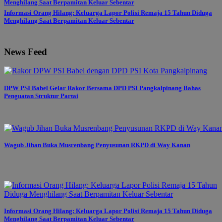
Informasi Orang Hilang: Keluarga Lapor Polisi Remaja 15 Tahun Diduga
Menghilang Saat Berpamitan Keluar Sebentar
News Feed
DPW PSI Babel Gelar Rakor Bersama DPD PSI Pangkalpinang Bahas
Penguatan Struktur Partai
Wagub Jihan Buka Musrenbang Penyusunan RKPD di Way Kanan
Informasi Orang Hilang: Keluarga Lapor Polisi Remaja 15 Tahun Diduga
Menghilang Saat Berpamitan Keluar Sebentar