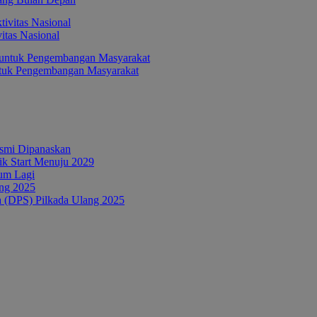
itas Nasional
ntuk Pengembangan Masyarakat
esmi Dipanaskan
tik Start Menuju 2029
um Lagi
ang 2025
a (DPS) Pilkada Ulang 2025