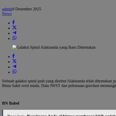
Secara
Mengejutkan
admin
9 Desember 2025
Segera
News
Setelah
Big
Bang
Sebuah galaksi spiral jauh yang disebut Alaknanda telah ditemukan pad
Bima Sakti versi muda. Data JWST dan pelensaan gravitasi memungk
BN Babel