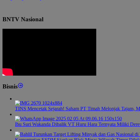
BNTV Nasional
Bisnis
TINS Mencetak Sejarah! Saham PT Timah Melonjak Tajam, M
Ibu Suri Wakanda Dibalik VT Huru Hara Ternyata Miliki Dere
Kementerian ESDM Siapkan Blok Migas Wilayah Timur Dilel