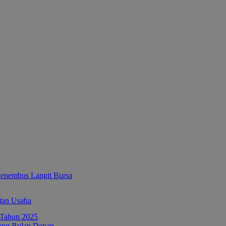
enembus Langit Bursa
tan Usaha
ang Bulan Depan