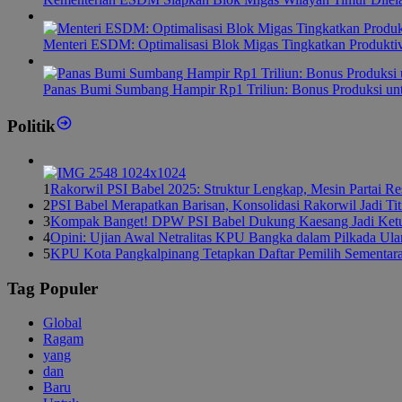
Menteri ESDM: Optimalisasi Blok Migas Tingkatkan Produktiv
Panas Bumi Sumbang Hampir Rp1 Triliun: Bonus Produksi u
Politik
1
Rakorwil PSI Babel 2025: Struktur Lengkap, Mesin Partai R
2
PSI Babel Merapatkan Barisan, Konsolidasi Rakorwil Jadi Ti
3
Kompak Banget! DPW PSI Babel Dukung Kaesang Jadi Ket
4
Opini: Ujian Awal Netralitas KPU Bangka dalam Pilkada Ul
5
KPU Kota Pangkalpinang Tetapkan Daftar Pemilih Sementar
Tag Populer
Global
Ragam
yang
dan
Baru