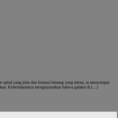
n spiral yang jelas dan formasi bintang yang intens, ia menyerupai
tkan. Keberadaannya mengisyaratkan bahwa galaksi di (…)