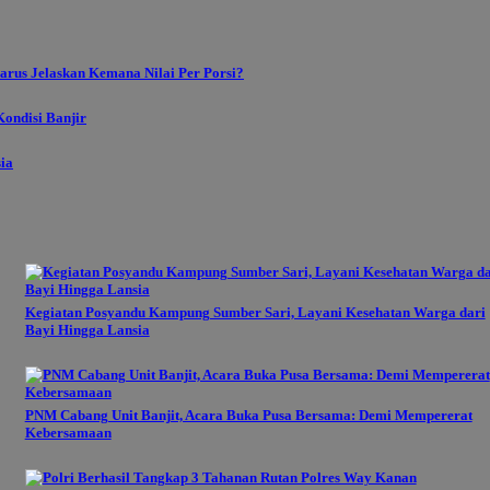
rus Jelaskan Kemana Nilai Per Porsi?
ondisi Banjir
sia
Kegiatan Posyandu Kampung Sumber Sari, Layani Kesehatan Warga dari
Bayi Hingga Lansia
PNM Cabang Unit Banjit, Acara Buka Pusa Bersama: Demi Mempererat
Kebersamaan