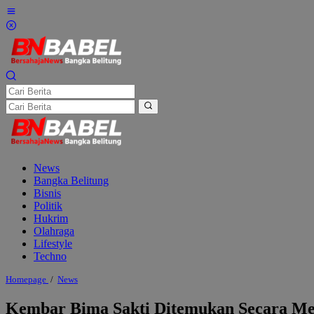
Lewati
ke
konten
News
Bangka Belitung
Bisnis
Politik
Hukrim
Olahraga
Lifestyle
Techno
Kembar
Homepage
/
News
Bima
Sakti
Kembar Bima Sakti Ditemukan Secara Men
Ditemukan