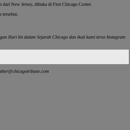
dari New Jersey, dibuka di First Chicago Center.
 tersebut.
gan Hari Ini dalam Sejarah Chicago dan ikuti kami terus
Instagram
ather@chicagotribune.com