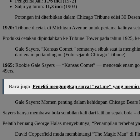
Pengendapan:
1,76 inci
(1972)
Salju yg turun:
11,3 inci
(1903)
Potongan ini diterbitkan dalam Chicago Tribune edisi 30 Desem
1920:
Tribune dicetak di Michigan Avenue untuk pertama kalinya sete
Produksi cetakan dipindahkan ke Tribune Tower pada tahun 1925, ke
Gale Sayers, “Kansas Comet,” semuanya sibuk saat ia menghin
dari enam pertandingan. (Foto sejarah Chicago Tribune)
1965:
Rookie Gale Sayers — “Kansas Comet” — mencetak enam gol d
49ers.
Baca juga
Peneliti mengungkap sinyal "eat-me" yang memicu
Gale Sayers: Momen penting dalam kehidupan Chicago Bears 
Sayers hanya membawa bola sembilan kali dari latihan sepak bola – 
Pelatih beruang George Halas menyebutnya, “Penampilan terhebat yan
David Copperfield muda membintangi “The Magic Man” di Firs