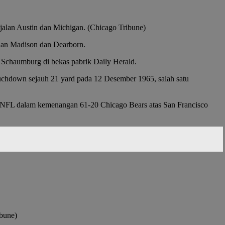
 jalan Austin dan Michigan. (Chicago Tribune)
alan Madison dan Dearborn.
 Schaumburg di bekas pabrik Daily Herald.
uchdown sejauh 21 yard pada 12 Desember 1965, salah satu
 NFL dalam kemenangan 61-20 Chicago Bears atas San Francisco
ibune)