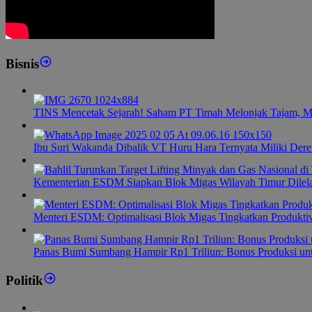
Bisnis
TINS Mencetak Sejarah! Saham PT Timah Melonjak Tajam, M
Ibu Suri Wakanda Dibalik VT Huru Hara Ternyata Miliki Dere
Kementerian ESDM Siapkan Blok Migas Wilayah Timur Dilel
Menteri ESDM: Optimalisasi Blok Migas Tingkatkan Produktiv
Panas Bumi Sumbang Hampir Rp1 Triliun: Bonus Produksi u
Politik