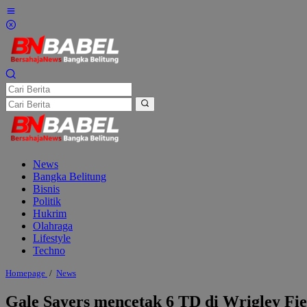
Lewati
ke
konten
News
Bangka Belitung
Bisnis
Politik
Hukrim
Olahraga
Lifestyle
Techno
Gale
Homepage
/
News
Sayers
mencetak
Gale Sayers mencetak 6 TD di Wrigley Fie
6