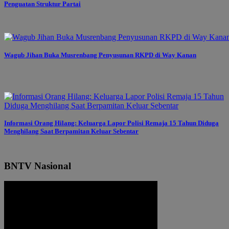
Penguatan Struktur Partai
Wagub Jihan Buka Musrenbang Penyusunan RKPD di Way Kanan
Informasi Orang Hilang: Keluarga Lapor Polisi Remaja 15 Tahun Diduga
Menghilang Saat Berpamitan Keluar Sebentar
BNTV Nasional