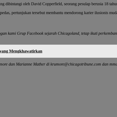
dibintangi oleh David Copperfield, seorang pesulap berusia 18 tahun 
pedas, pertunjukan tersebut membantu mendorong karier ilusionis muda
engan kami
Grup Facebook sejarah Chicagoland,
tetap ikuti perkemban
h yang Mengkhawatirkan
Rumore dan Marianne Mather di krumore@chicagotribune.com dan mm