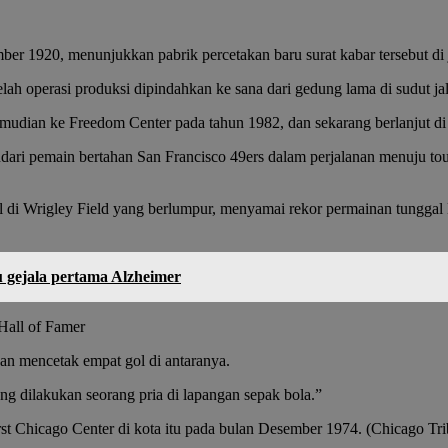
ber 1920, menunjukkan pabrik percetakan baru surat kabar tersebut di
lah operasi produksi dipindahkan ke sana dari gedung lama di sudut j
mudian ke Freedom Center pada tahun 1982, dan sekarang berlanjut di
dari pemain bertahan San Francisco 49ers dalam perjalanan menuju to
i Wrigley Field yang berlumpur, menyamai rekor permainan tunggal
 gejala pertama Alzheimer
Hall of Famer
dan mencetak empat gol di antaranya.
g dilakukan seorang pria di lapangan sepak bola.”
t Chicago Center di kota itu pada bulan Desember 1974. (Chicago Tr