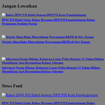
Jangan Lewatkan
DPW PSI Babel Gelar Rakor Bersama DPD PSI Pangkalpinang Bahas
Penguatan Struktur Partai
Wagub Jihan Buka Musrenbang Penyusunan RKPD di Way Kanan
Informasi Orang Hilang: Keluarga Lapor Polisi Remaja 15 Tahun Diduga
Menghilang Saat Berpamitan Keluar Sebentar
News Feed
DPW PSI Babel Gelar Rakor Bersama DPD PSI Pangkalpinang Bahas