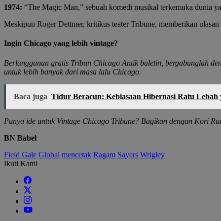
1974:
“The Magic Man,” sebuah komedi musikal terkemuka dunia yang 
Meskipun Roger Dettmer, kritikus teater Tribune, memberikan ulasan 
Ingin Chicago yang lebih vintage?
Berlangganan gratis
Tribun Chicago Antik
buletin, bergabunglah d
untuk lebih banyak dari masa lalu Chicago.
Baca juga
Tidur Beracun: Kebiasaan Hibernasi Ratu Leba
Punya ide untuk Vintage Chicago Tribune? Bagikan dengan Kori 
BN Babel
Field
Gale
Global
mencetak
Ragam
Sayers
Wrigley
Ikuti Kami