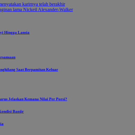
nyatakan karirnya telah berakhir
ginan lama Nickeil Alexander-Walker
yi Hingga Lansia
ersamaan
enghilang Saat Berpamitan Keluar
rus Jelaskan Kemana Nilai Per Porsi?
ondisi Banjir
sia