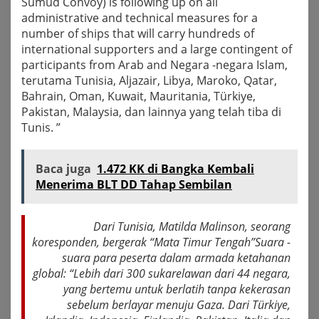
Sumud Convoy) is following up on all
administrative and technical measures for a
number of ships that will carry hundreds of
international supporters and a large contingent of
participants from Arab and Negara -negara Islam,
terutama Tunisia, Aljazair, Libya, Maroko, Qatar,
Bahrain, Oman, Kuwait, Mauritania, Türkiye,
Pakistan, Malaysia, dan lainnya yang telah tiba di
Tunis. ”
Baca juga
1.472 KK di Bangka Kembali
Menerima BLT DD Tahap Sembilan
Dari Tunisia, Matilda Malinson, seorang
koresponden, bergerak “Mata Timur Tengah”Suara -
suara para peserta dalam armada ketahanan
global: “Lebih dari 300 sukarelawan dari 44 negara,
yang bertemu untuk berlatih tanpa kekerasan
sebelum berlayar menuju Gaza. Dari Türkiye,