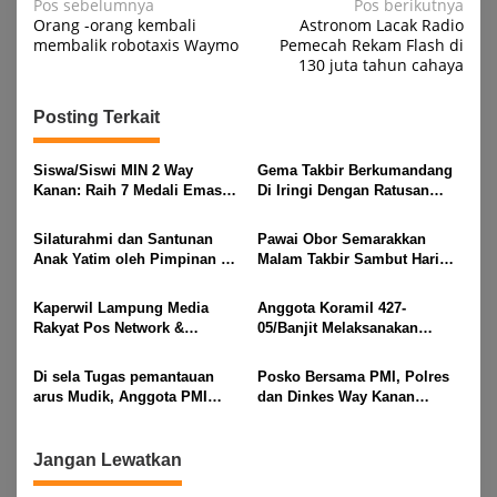
Navigasi
Pos sebelumnya
Pos berikutnya
Orang -orang kembali
Astronom Lacak Radio
pos
membalik robotaxis Waymo
Pemecah Rekam Flash di
130 juta tahun cahaya
Posting Terkait
Siswa/Siswi MIN 2 Way
Gema Takbir Berkumandang
Kanan: Raih 7 Medali Emas
Di Iringi Dengan Ratusan
Dan 2 Mendali Perak Pada
Obor Terangi Langit Banjit,
Gubernur Lampung Cup 2
Rayakan Kemenangan Idul
Silaturahmi dan Santunan
Pawai Obor Semarakkan
Taekwondo Championship
Fitri 1447 H
Anak Yatim oleh Pimpinan PT
Malam Takbir Sambut Hari
2026
Buay Tumi Lampung Jelang
Raya IdulFitri 1447 H – 2026
Idul Fitri di Way Kanan
M, Di Kampung Simpang
Kaperwil Lampung Media
Anggota Koramil 427-
Asam, Kecamatan Banjit
Rakyat Pos Network &
05/Banjit Melaksanakan
Risalahpos
Pengamanan Pawai Ogoh
Network,Tergabung Di Forum
ogoh Di Wilayah Bali Sadhar,
Di sela Tugas pemantauan
Posko Bersama PMI, Polres
DPC KWRI, Way Kanan :
Kecamatan Banjit
arus Mudik, Anggota PMI
dan Dinkes Way Kanan
Mengucapkan Selamat Hari
Rahmat Shali Akbar. S. STP.
Pantau Arus Lalu Lintas,
Raya Idul Fitri 1447 Hijriah-
M. Si,,Tinggalkan Pos Pantau
Kondisi Ramai Lancar
2026 M
Demi Selamatkan Nyawa
Jangan Lewatkan
Bocah 7 Tahun