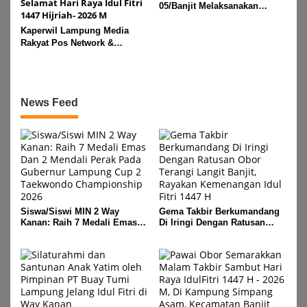
05/Banjit Melaksanakan
Pengamanan Pawai Ogoh
Kaperwil Lampung Media
ogoh Di Wilayah Bali Sadhar,
Rakyat Pos Network &
Kecamatan Banjit
Risalahpos
Network,Tergabung Di Forum
DPC KWRI, Way Kanan :
Mengucapkan Selamat Hari
News Feed
Raya Idul Fitri 1447 Hijriah-
2026 M
Siswa/Siswi MIN 2 Way
Gema Takbir Berkumandang
Kanan: Raih 7 Medali Emas
Di Iringi Dengan Ratusan
Dan 2 Mendali Perak Pada
Obor Terangi Langit Banjit,
Gubernur Lampung Cup 2
Rayakan Kemenangan Idul
Taekwondo Championship
Fitri 1447 H
2026