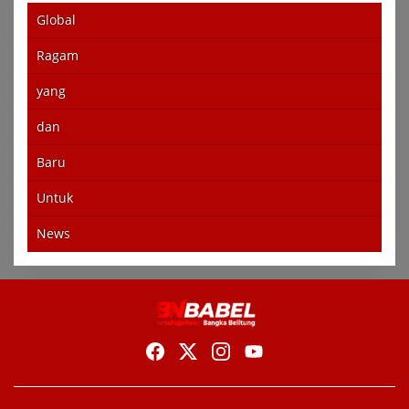
Global
Ragam
yang
dan
Baru
Untuk
News