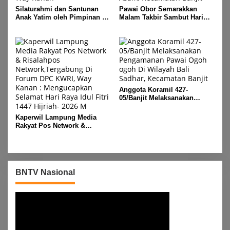
Silaturahmi dan Santunan
Pawai Obor Semarakkan
Anak Yatim oleh Pimpinan PT
Malam Takbir Sambut Hari
Buay Tumi Lampung Jelang
Raya IdulFitri 1447 H – 2026
Idul Fitri di Way Kanan
M, Di Kampung Simpang
Asam, Kecamatan Banjit
Anggota Koramil 427-
05/Banjit Melaksanakan
Pengamanan Pawai Ogoh
ogoh Di Wilayah Bali Sadhar,
Kaperwil Lampung Media
Kecamatan Banjit
Rakyat Pos Network &
Risalahpos
Network,Tergabung Di Forum
DPC KWRI, Way Kanan :
Mengucapkan Selamat Hari
Raya Idul Fitri 1447 Hijriah-
BNTV Nasional
2026 M