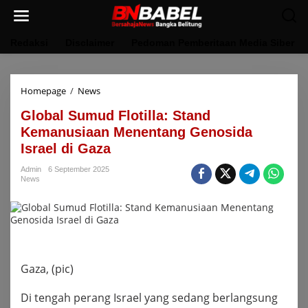
Lewati
ke
konten
Redaksi
Disclaimer
Pedoman Pemberitaan Media Siber
Global
Homepage
/
News
Sumud
Global Sumud Flotilla: Stand
Flotilla:
Stand
Kemanusiaan Menentang Genosida
Kemanusiaan
Israel di Gaza
Menentang
Genosida
Admin
6 September 2025
Israel
News
di
Gaza
Gaza, (pic)
Di tengah perang Israel yang sedang berlangsung