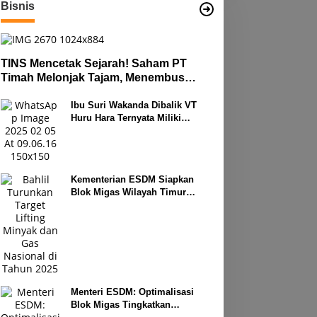
Bisnis
TINS Mencetak Sejarah! Saham PT
Timah Melonjak Tajam, Menembus
Langit Bursa
Ibu Suri Wakanda Dibalik VT
Huru Hara Ternyata Miliki
Deretan Usaha
Kementerian ESDM Siapkan
Blok Migas Wilayah Timur
Dilelang Bulan Depan
Menteri ESDM: Optimalisasi
Blok Migas Tingkatkan