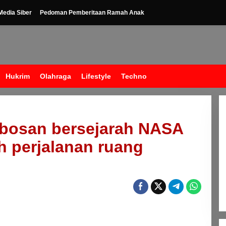
edia Siber
Pedoman Pemberitaan Ramah Anak
Hukrim
Olahraga
Lifestyle
Techno
obosan bersejarah NASA
 perjalanan ruang