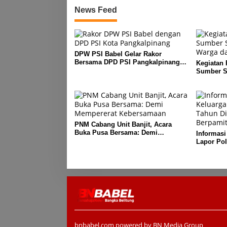
News Feed
DPW PSI Babel Gelar Rakor
Bersama DPD PSI Pangkalpinang
Kegiatan
Bahas Penguatan Struktur Partai
Sumber Sa
Warga dar
PNM Cabang Unit Banjit, Acara
Buka Pusa Bersama: Demi
Informasi
Mempererat Kebersamaan
Lapor Pol
Diduga M
Berpamita
bnbabel.com powered by BN Media Group