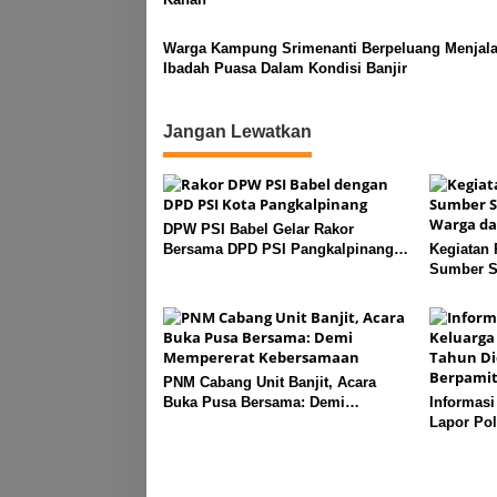
Warga Kampung Srimenanti Berpeluang Menjal
Ibadah Puasa Dalam Kondisi Banjir
Jangan Lewatkan
DPW PSI Babel Gelar Rakor
Bersama DPD PSI Pangkalpinang
Kegiatan
Bahas Penguatan Struktur Partai
Sumber Sa
Warga dar
PNM Cabang Unit Banjit, Acara
Buka Pusa Bersama: Demi
Informasi
Mempererat Kebersamaan
Lapor Pol
Diduga M
Berpamita