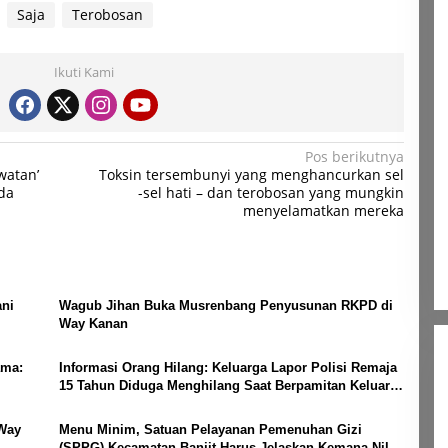
Saja
Terobosan
Ikuti Kami
Pos berikutnya
watan’
Toksin tersembunyi yang menghancurkan sel
da
-sel hati – dan terobosan yang mungkin
menyelamatkan mereka
ni
Wagub Jihan Buka Musrenbang Penyusunan RKPD di
Way Kanan
ama:
Informasi Orang Hilang: Keluarga Lapor Polisi Remaja
15 Tahun Diduga Menghilang Saat Berpamitan Keluar
Sebentar
 Way
Menu Minim, Satuan Pelayanan Pemenuhan Gizi
(SPPG) Kecamatan Banjit Harus Jelaskan Kemana Nilai