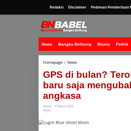
Lewati
ke
Redaksi
Disclaimer
Pedoman Pemberitaan M
konten
News
Bangka Belitung
Bisnis
Politik
GPS
Homepage
/
News
di
GPS di bulan? Ter
bulan?
Terobosan
baru saja mengubah
bersejarah
NASA
angkasa
baru
saja
mengubah
Admin
8 Maret 2025
perjalanan
News
ruang
angkasa