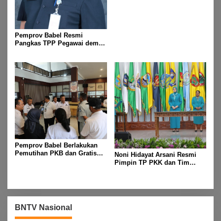
Pemprov Babel Resmi
Pangkas TPP Pegawai demi
Efisiensi Anggaran dan
Prioritas Program Masyarakat
Pemprov Babel Berlakukan
Pemutihan PKB dan Gratis
Noni Hidayat Arsani Resmi
Mutasi Kendaraan Selama
Pimpin TP PKK dan Tim
Dua Bulan, Mulai 1 Mei
Posyandu Babel
Sampai 31 Juli 2025
BNTV Nasional