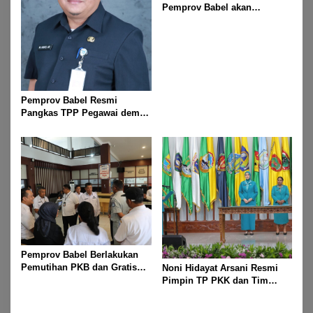
Pemprov Babel akan
Melakukan Rakor Bersama
Seluruh Bupati dan Walikota
Pemprov Babel Resmi
Pangkas TPP Pegawai demi
Efisiensi Anggaran dan
Prioritas Program Masyarakat
Pemprov Babel Berlakukan
Pemutihan PKB dan Gratis
Noni Hidayat Arsani Resmi
Mutasi Kendaraan Selama
Pimpin TP PKK dan Tim
Dua Bulan, Mulai 1 Mei
Posyandu Babel
Sampai 31 Juli 2025