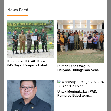
News Feed
Kunjungan KASAD Korem
045 Gaya, Pemprov Babel
Rumah Dinas Wagub
Hibahkan Lahan untuk
Hellyana Difungsikan Sebagai
Dukung Ketahanan Pangan
“Rumah Bersama” untuk
Masyarakat Bangka Belitung
Untuk Meningkatkan PAD,
Pemprov Babel akan
Melakukan Rakor Bersama
Seluruh Bupati dan Walikota