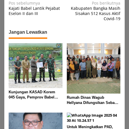
Navigasi
Pos sebelumnya
Pos berikutnya
Kajati Babel Lantik Pejabat
Kabupaten Bangka Masih
pos
Eselon II dan III
Sisakan 512 Kasus Aktif
Covid-19
Jangan Lewatkan
Kunjungan KASAD Korem
045 Gaya, Pemprov Babel
Rumah Dinas Wagub
Hibahkan Lahan untuk
Hellyana Difungsikan Sebagai
Dukung Ketahanan Pangan
“Rumah Bersama” untuk
Masyarakat Bangka Belitung
Untuk Meningkatkan PAD,