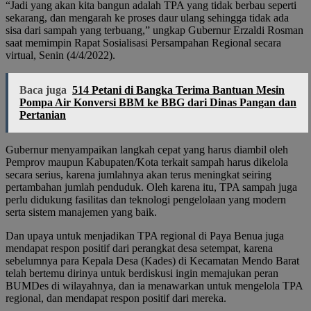
“Jadi yang akan kita bangun adalah TPA yang tidak berbau seperti
sekarang, dan mengarah ke proses daur ulang sehingga tidak ada
sisa dari sampah yang terbuang,” ungkap Gubernur Erzaldi Rosman
saat memimpin Rapat Sosialisasi Persampahan Regional secara
virtual, Senin (4/4/2022).
Baca juga
514 Petani di Bangka Terima Bantuan Mesin
Pompa Air Konversi BBM ke BBG dari Dinas Pangan dan
Pertanian
Gubernur menyampaikan langkah cepat yang harus diambil oleh
Pemprov maupun Kabupaten/Kota terkait sampah harus dikelola
secara serius, karena jumlahnya akan terus meningkat seiring
pertambahan jumlah penduduk. Oleh karena itu, TPA sampah juga
perlu didukung fasilitas dan teknologi pengelolaan yang modern
serta sistem manajemen yang baik.
Dan upaya untuk menjadikan TPA regional di Paya Benua juga
mendapat respon positif dari perangkat desa setempat, karena
sebelumnya para Kepala Desa (Kades) di Kecamatan Mendo Barat
telah bertemu dirinya untuk berdiskusi ingin memajukan peran
BUMDes di wilayahnya, dan ia menawarkan untuk mengelola TPA
regional, dan mendapat respon positif dari mereka.