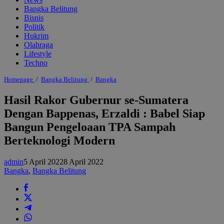
Bangka Belitung
Bisnis
Politik
Hukrim
Olahraga
Lifestyle
Techno
Hasil
Homepage
/
Bangka Belitung
/
Bangka
Rakor
Gubernur
Hasil Rakor Gubernur se-Sumatera
se-
Dengan Bappenas, Erzaldi : Babel Siap
Sumatera
Dengan
Bangun Pengeloaan TPA Sampah
Bappenas,
Erzaldi
Berteknologi Modern
:
Babel
Siap
admin
5 April 2022
8 April 2022
Bangun
Bangka
,
Bangka Belitung
Pengeloaan
TPA
Sampah
Berteknologi
Modern