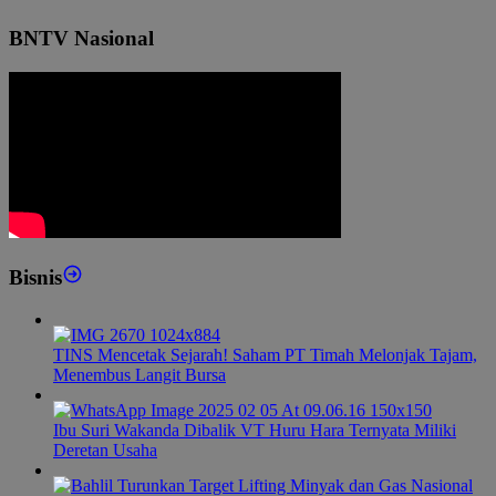
BNTV Nasional
Bisnis
TINS Mencetak Sejarah! Saham PT Timah Melonjak Tajam,
Menembus Langit Bursa
Ibu Suri Wakanda Dibalik VT Huru Hara Ternyata Miliki
Deretan Usaha