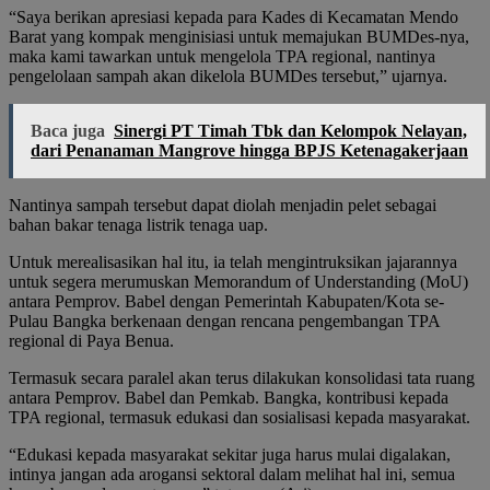
“Saya berikan apresiasi kepada para Kades di Kecamatan Mendo
Barat yang kompak menginisiasi untuk memajukan BUMDes-nya,
maka kami tawarkan untuk mengelola TPA regional, nantinya
pengelolaan sampah akan dikelola BUMDes tersebut,” ujarnya.
Baca juga
Sinergi PT Timah Tbk dan Kelompok Nelayan,
dari Penanaman Mangrove hingga BPJS Ketenagakerjaan
Nantinya sampah tersebut dapat diolah menjadin pelet sebagai
bahan bakar tenaga listrik tenaga uap.
Untuk merealisasikan hal itu, ia telah mengintruksikan jajarannya
untuk segera merumuskan Memorandum of Understanding (MoU)
antara Pemprov. Babel dengan Pemerintah Kabupaten/Kota se-
Pulau Bangka berkenaan dengan rencana pengembangan TPA
regional di Paya Benua.
Termasuk secara paralel akan terus dilakukan konsolidasi tata ruang
antara Pemprov. Babel dan Pemkab. Bangka, kontribusi kepada
TPA regional, termasuk edukasi dan sosialisasi kepada masyarakat.
“Edukasi kepada masyarakat sekitar juga harus mulai digalakan,
intinya jangan ada arogansi sektoral dalam melihat hal ini, semua