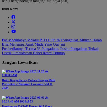
harus bergandengan tangan,” tutupnya.(Ari)
Ikuti Kami
Navigasi
Pos sebelumnya
Melalui PTQ LPP RRI Sungailiat, Mulkan Harap
Bisa Menempa Anak Muda Yang Qur’ani
pos
Pos berikutnya
Terima 53 Pengaduan, Posko Pengaduan Terkait
Listrik Ombudsman Babel Resmi Ditutup
Jangan Lewatkan
Bukti Kerja Keras, Polres Bangka Raih
Peringkat 2 Nasional Layanan SKCK
2025
Kunjungan KASAD Korem 045 Gaya,