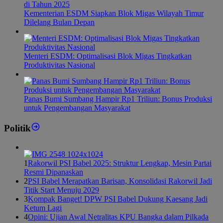
Kementerian ESDM Siapkan Blok Migas Wilayah Timur
Dilelang Bulan Depan
Menteri ESDM: Optimalisasi Blok Migas Tingkatkan
Produktivitas Nasional
Panas Bumi Sumbang Hampir Rp1 Triliun: Bonus Produksi
untuk Pengembangan Masyarakat
Politik
1
Rakorwil PSI Babel 2025: Struktur Lengkap, Mesin Partai
Resmi Dipanaskan
2
PSI Babel Merapatkan Barisan, Konsolidasi Rakorwil Jadi
Titik Start Menuju 2029
3
Kompak Banget! DPW PSI Babel Dukung Kaesang Jadi
Ketum Lagi
4
Opini: Ujian Awal Netralitas KPU Bangka dalam Pilkada