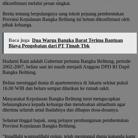
dikonfirmasi melalui pesan singkat.
Berita tentang berpulangnya sang tokoh pejuang pembentukan
Provinsi Kepulauan Bangka Belitung ini belum dikonfirmasi oleh
pihak keluarga.
Baca juga
Dua Warga Bangka Barat Terima Bantuan
Biaya Pengobatan dari PT Timah Tbk
Hudarni Rani adalah Gubernur pertama Bangka Belitung, periode
2002-2007, beliau saat ini masih menjadi Anggota DPD RI Dapil
Bangka Belitung.
Beliau meninggal dunia di apartemennya di Jakarta sekitar pukul
16.00 WIB dan belum sempat dilarikan ke rumah sakit.
Masyarakat Kepulauan Bangka Belitung turut mengucapkan
belasungkawa kepada keluarga dan mendoakan almarhum agar
diterima seluruh amal ibadahnya dan dihapus dosa-dosanya.
Selamat tinggal bapak, sang pelopor pembangunan pembentukan
Provinsi Kepulauan Bangka Belitung.
“Innalllahi wainnalillahi rojiun, telah meninggal dunia kakanda kami