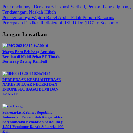
Navigasi
Pos sebelumnya
Bersama 6 Instansi Vertikal, Pemkot Pangkalpinang
Tandatangani Naskah Hibah
pos
Pos berikutnya
Wagub Babel Abdul Fatah Pimpin Rakornis
Percepatan Fasilitas Radioterapi RSUD Dr. (HC) ir. Soekarno
Jangan Lewatkan
Warga Batu Belubang Antusias
Berobat di Mobil Sehat PT Timah,
Berharap Datang Kembali
PERBEDAAN KESEJAHTERAAN
NAKES DI LUAR NEGERI DAN
INDONESIA, BAGAI BUMI DAN
LANGIT
Sekretariat Kabinet Republik
Indonesia | Pemerintah Anugerahkan
Satyalancana Kebaktian Sosial Bagi
1.591 Pendonor Darah Sukarela 100
Kali