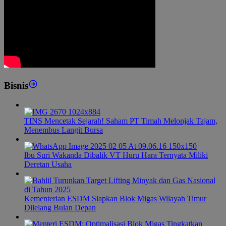
Bisnis
TINS Mencetak Sejarah! Saham PT Timah Melonjak Tajam,
Menembus Langit Bursa
Ibu Suri Wakanda Dibalik VT Huru Hara Ternyata Miliki
Deretan Usaha
Kementerian ESDM Siapkan Blok Migas Wilayah Timur
Dilelang Bulan Depan