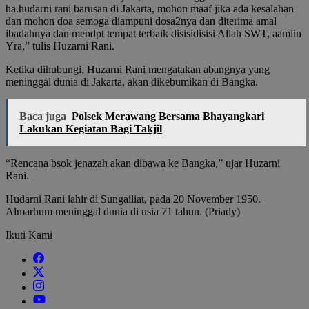
ha.hudarni rani barusan di Jakarta, mohon maaf jika ada kesalahan
dan mohon doa semoga diampuni dosa2nya dan diterima amal
ibadahnya dan mendpt tempat terbaik disisidisisi Allah SWT, aamiin
Yra,” tulis Huzarni Rani.
Ketika dihubungi, Huzarni Rani mengatakan abangnya yang
meninggal dunia di Jakarta, akan dikebumikan di Bangka.
Baca juga
Polsek Merawang Bersama Bhayangkari
Lakukan Kegiatan Bagi Takjil
“Rencana bsok jenazah akan dibawa ke Bangka,” ujar Huzarni
Rani.
Hudarni Rani lahir di Sungailiat, pada 20 November 1950.
Almarhum meninggal dunia di usia 71 tahun. (Priady)
Ikuti Kami