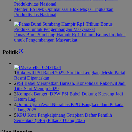
Menteri ESDM: Optimalisasi Blok Migas Tingkatkan
Produktivitas Nasional
Panas Bumi Sumbang Hampir Rp1 Triliun: Bonus Produksi
untuk Pengembangan Masyarakat
Politik
1
Rakorwil PSI Babel 2025: Struktur Lengkap, Mesin Partai
Resmi Dipanaskan
2
PSI Babel Merapatkan Barisan, Konsolidasi Rakorwil Jadi
Titik Start Menuju 2029
3
Kompak Banget! DPW PSI Babel Dukung Kaesang Jadi
Ketum Lagi
4
Opini: Ujian Awal Netralitas KPU Bangka dalam Pilkada
Ulang 2025
5
KPU Kota Pangkalpinang Tetapkan Daftar Pemilih
Sementara (DPS) Pilkada Ulang 2025
Tag Populer