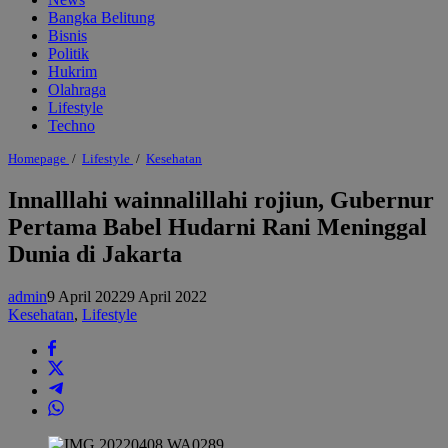
Bangka Belitung
Bisnis
Politik
Hukrim
Olahraga
Lifestyle
Techno
Innalllahi
Homepage
/
Lifestyle
/
Kesehatan
wainnalillahi
rojiun,
Innalllahi wainnalillahi rojiun, Gubernur
Gubernur
Pertama Babel Hudarni Rani Meninggal
Pertama
Babel
Dunia di Jakarta
Hudarni
Rani
Meninggal
admin
9 April 2022
9 April 2022
Dunia
Kesehatan
,
Lifestyle
di
Jakarta