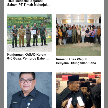
TINS Mencetak Sejarah!
Saham PT Timah Melonjak
Tajam, Menembus Langit
Bursa
Kunjungan KASAD Korem
045 Gaya, Pemprov Babel
Rumah Dinas Wagub
Hibahkan Lahan untuk
Hellyana Difungsikan Sebagai
Dukung Ketahanan Pangan
“Rumah Bersama” untuk
Masyarakat Bangka Belitung