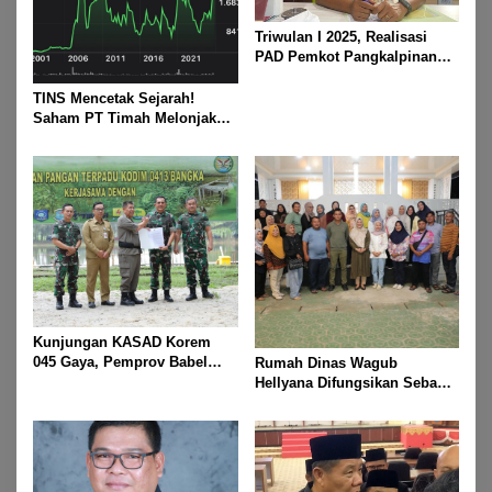
Triwulan I 2025, Realisasi
PAD Pemkot Pangkalpinang
Capai Rp72,9 Miliar
TINS Mencetak Sejarah!
Saham PT Timah Melonjak
Tajam, Menembus Langit
Bursa
Kunjungan KASAD Korem
045 Gaya, Pemprov Babel
Rumah Dinas Wagub
Hibahkan Lahan untuk
Hellyana Difungsikan Sebagai
Dukung Ketahanan Pangan
“Rumah Bersama” untuk
Masyarakat Bangka Belitung