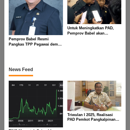
Untuk Meningkatkan PAD,
Pemprov Babel akan
Melakukan Rakor Bersama
Pemprov Babel Resmi
Seluruh Bupati dan Walikota
Pangkas TPP Pegawai demi
Efisiensi Anggaran dan
Prioritas Program Masyarakat
News Feed
Triwulan I 2025, Realisasi
PAD Pemkot Pangkalpinang
Capai Rp72,9 Miliar