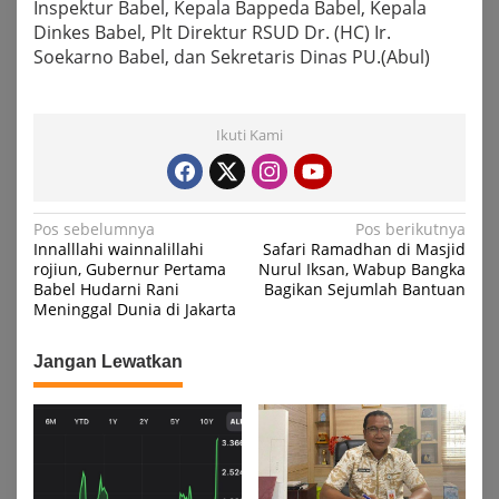
Inspektur Babel, Kepala Bappeda Babel, Kepala
Dinkes Babel, Plt Direktur RSUD Dr. (HC) Ir.
Soekarno Babel, dan Sekretaris Dinas PU.(Abul)
Ikuti Kami
Navigasi
Pos sebelumnya
Pos berikutnya
Innalllahi wainnalillahi
Safari Ramadhan di Masjid
pos
rojiun, Gubernur Pertama
Nurul Iksan, Wabup Bangka
Babel Hudarni Rani
Bagikan Sejumlah Bantuan
Meninggal Dunia di Jakarta
Jangan Lewatkan