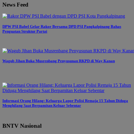
News Feed
DPW PSI Babel Gelar Rakor Bersama DPD PSI Pangkalpinang Bahas
Penguatan Struktur Partai
Wagub Jihan Buka Musrenbang Penyusunan RKPD di Way Kanan
Informasi Orang Hilang: Keluarga Lapor Polisi Remaja 15 Tahun Diduga
Menghilang Saat Berpamitan Keluar Sebentar
BNTV Nasional