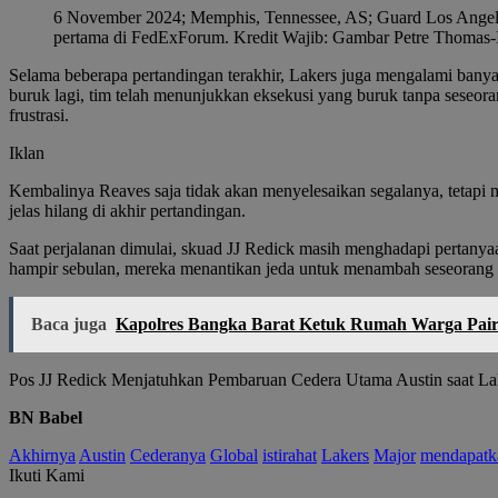
6 November 2024; Memphis, Tennessee, AS; Guard Los Angeles 
pertama di FedExForum. Kredit Wajib: Gambar Petre Thomas
Selama beberapa pertandingan terakhir, Lakers juga mengalami banya
buruk lagi, tim telah menunjukkan eksekusi yang buruk tanpa seseor
frustrasi.
Iklan
Kembalinya Reaves saja tidak akan menyelesaikan segalanya, tetapi 
jelas hilang di akhir pertandingan.
Saat perjalanan dimulai, skuad JJ Redick masih menghadapi pertanyaa
hampir sebulan, mereka menantikan jeda untuk menambah seseorang
Baca juga
Kapolres Bangka Barat Ketuk Rumah Warga Pair
Pos JJ Redick Menjatuhkan Pembaruan Cedera Utama Austin saat Lake
BN Babel
Akhirnya
Austin
Cederanya
Global
istirahat
Lakers
Major
mendapatk
Ikuti Kami