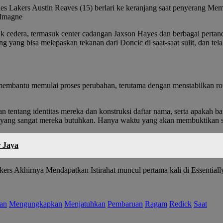
Lakers Austin Reaves (15) berlari ke keranjang saat penyerang Memph
-Imagne
k cedera, termasuk center cadangan Jaxson Hayes dan berbagai pertand
ang yang bisa melepaskan tekanan dari Doncic di saat-saat sulit, dan 
membantu memulai proses perubahan, terutama dengan menstabilkan rot
n tentang identitas mereka dan konstruksi daftar nama, serta apakah b
 yang sangat mereka butuhkan. Hanya waktu yang akan membuktikan s
 Jaya
rs Akhirnya Mendapatkan Istirahat muncul pertama kali di Essentiall
an
Mengungkapkan
Menjatuhkan
Pembaruan
Ragam
Redick
Saat