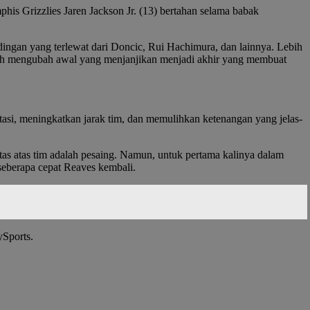
is Grizzlies Jaren Jackson Jr. (13) bertahan selama babak
ingan yang terlewat dari Doncic, Rui Hachimura, dan lainnya. Lebih
telah mengubah awal yang menjanjikan menjadi akhir yang membuat
asi, meningkatkan jarak tim, dan memulihkan ketenangan yang jelas-
atas atas tim adalah pesaing. Namun, untuk pertama kalinya dalam
eberapa cepat Reaves kembali.
ySports.