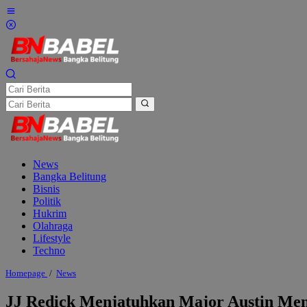
Lewati
ke
konten
News
Bangka Belitung
Bisnis
Politik
Hukrim
Olahraga
Lifestyle
Techno
JJ
Homepage
/
News
Redick
Menjatuhkan
JJ Redick Menjatuhkan Major Austin Me
Major