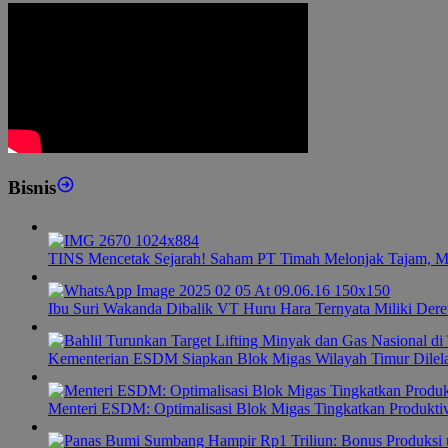
Bisnis
TINS Mencetak Sejarah! Saham PT Timah Melonjak Tajam, M
Ibu Suri Wakanda Dibalik VT Huru Hara Ternyata Miliki Dere
Kementerian ESDM Siapkan Blok Migas Wilayah Timur Dilel
Menteri ESDM: Optimalisasi Blok Migas Tingkatkan Produktiv