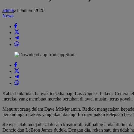
Austin
Mengungkapkan
admin
21 Januari 2026
Pembaruan
News
Cederanya
saat
Lakers
Akhirnya
Mendapatkan
Istirahat
Kabar baik tidak banyak tersedia bagi Los Angeles Lakers. Cedera te
mereka, yang membuat mereka bertahan di awal musim, terus goyah. K
Menurut orang dalam Dave McMenamin, Redick mengatakan kepada wa
pertandingan Lakers yang akan datang. Ini merupakan kelegaan besar
Reaves telah menjadi salah satu kreator ofensif paling andal di tim
Doncic dan LeBron James duduk. Dengan dia, rekan satu tim tidak haru