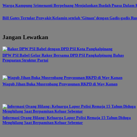
Warga Kampung Srimenanti Berpeluang Menjalankan Ibadah Puasa Dalam K
Bill Gates Tertular Penyakit Kelamin setelah ‘Gituan’ dengan Gadis-gadis Ru
Jangan Lewatkan
DPW PSI Babel Gelar Rakor Bersama DPD PSI Pangkalpinang Bahas
Penguatan Struktur Partai
Wagub Jihan Buka Musrenbang Penyusunan RKPD di Way Kanan
Informasi Orang Hilang: Keluarga Lapor Polisi Remaja 15 Tahun Diduga
Menghilang Saat Berpamitan Keluar Sebentar