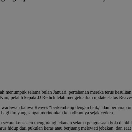
lah menumpuk selama bulan Januari, pertahanan mereka terus kesulitan
ini, pelatih kepala JJ Redick telah mengeluarkan update status Reaves
rtawan bahwa Reaves “berkembang dengan baik,” dan berharap untuk 
 bagi tim yang sangat merindukan kehadirannya sejak cedera.
, dan secara konsisten mengurangi tekanan selama penguasaan bola di a
s hidup dari pukulan keras atau berjuang melewati jebakan, dan saat di