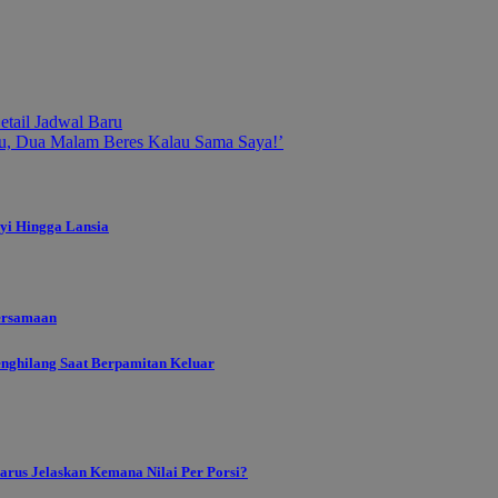
etail Jadwal Baru
tu, Dua Malam Beres Kalau Sama Saya!’
yi Hingga Lansia
ersamaan
enghilang Saat Berpamitan Keluar
rus Jelaskan Kemana Nilai Per Porsi?