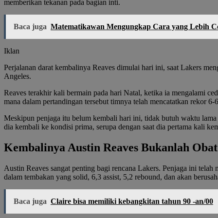
memberikan tekanan pada bagian inti.
Baca juga
Matematikawan Mengungkap Cara yang Lebih Ce
Iklan
Perjalanan darat kembalinya Reaves dimulai hari ini, saat Lakers me
Angeles.
Reaves terakhir kali bermain pada hari Natal, ketika ia mengalami c
mana dalam pertandingan tersebut timnya telah mencatatkan rekor 6-6
Meskipun penjaga itu belum kembali hari ini, tidak butuh waktu lama
dia kembali ke kondisi prima, serupa dengan saat dia pertama kali ke
Kembalinya Austin Reaves Bukanlah Obat 
Austin Reaves sangat penting bagi rencana Lakers. Penjaga ini telah 
dalam tembakan yang solid, 6,3 assist, 5,2 rebound, dan akan berusa
Baca juga
Claire bisa memiliki kebangkitan tahun 90 -an/00