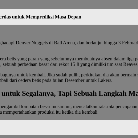
rdas untuk Memprediksi Masa Depan
nghadapi Denver Nuggets di Ball Arena, dan berlanjut hingga 3 Februa
edera betis yang parah yang sebelumnya membuatnya absen dalam tiga pe
, sebuah perbedaan besar dari rekor 15-8 yang dimiliki tim saat Reaves
 baginya untuk kembali. Jika sudah pulih, perkirakan dia akan bermain
mbali dari cedera betis pada bulan Desember untuk Lakers.
untuk Segalanya, Tapi Sebuah Langkah Ma
mengambil lompatan besar musim ini, mencatatkan rata-rata pencapaian 
ha mempertahankan produksi itu ketika dia kembali.