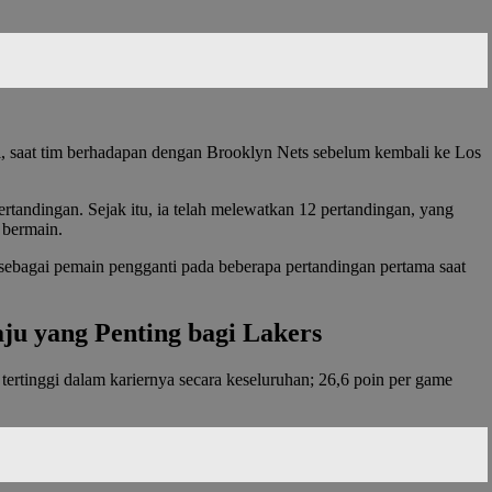
ri, saat tim berhadapan dengan Brooklyn Nets sebelum kembali ke Los
rtandingan. Sejak itu, ia telah melewatkan 12 pertandingan, yang
 bermain.
 sebagai pemain pengganti pada beberapa pertandingan pertama saat
ju yang Penting bagi Lakers
tertinggi dalam kariernya secara keseluruhan; 26,6 poin per game