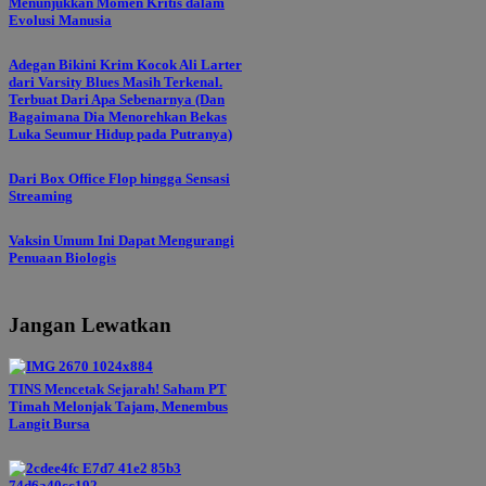
Menunjukkan Momen Kritis dalam
Evolusi Manusia
Adegan Bikini Krim Kocok Ali Larter
dari Varsity Blues Masih Terkenal.
Terbuat Dari Apa Sebenarnya (Dan
Bagaimana Dia Menorehkan Bekas
Luka Seumur Hidup pada Putranya)
Dari Box Office Flop hingga Sensasi
Streaming
Vaksin Umum Ini Dapat Mengurangi
Penuaan Biologis
Jangan Lewatkan
TINS Mencetak Sejarah! Saham PT
Timah Melonjak Tajam, Menembus
Langit Bursa