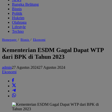
Bangka Belitung
Bisnis
Politik
Hukrim
Olahraga
Lifestyle
Techno
Kementerian
Homepage
/
Bisnis
/
Ekonomi
ESDM
Gagal
Kementerian ESDM Gagal Dapat WTP
Dapat
dari BPK di Tahun 2023
WTP
dari
BPK
admin
27 Agustus 2024
27 Agustus 2024
di
Tahun
Ekonomi
2023