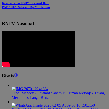
Kementerian ESDM Berhasil Raih
PNBP 2023 Sebesar Rp 299 Triliun
BNTV Nasional
Bisnis
TINS Mencetak Sejarah! Saham PT Timah Melonjak Tajam,
Menembus Langit Bursa