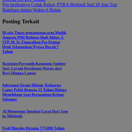
pos
Pos berikutnya
Cetak Rekor, PTBA Berhasil Jual 20 Juta Ton
Batubara dalam Waktu 6 Bulan
Posting Terkait
Di sela Tugas pemantauan arus Mudik,
Anggota PMI Rahmat Shali Akbar. S.
STP. M. Si,,Tinggalkan Pos Pantau
Demi Selamatkan Nyawa Bocah 7
Tahun
Kegiatan Posyandu Kampung Sumber
Sari, Layani Kesehatan Warga dari
Bayi Hingga Lansia
Informasi Orang Hilang: Keluarga
Lapor Polisi Remaja 15 Tahun Diduga
Menghilang Saat Berpamitan Keluar
Sebentar
AI Memotong Simulasi Cacat Dari Jam
ke Milidetik
Fosil Maroko Berusia 773.000 Tahun