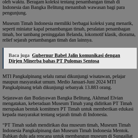
oleh waktu. Beragam koleksi tentang penambangan timah di
Indonesia dan Bangka Belitung menambah wawasan bagi para
pengunjung.
Museum Timah Indonesia memiliki berbagai koleksi yang menarik,
seperti miniatur kapal penambangan timah, peralatan penambagan
timah, bor tambang peninggalan Belanda, lokomotif klasik, diorama,
relief sejarah pertambangan timah dan lainnya.
Baca juga
Gubernur Babel Jalin komunikasi dengan
Dirjen Minerba bahas PT Pulomas Sentosa
MTI Pangkalpinang selalu ramai dikunjungi wisatawan, pelajar
maupun masyarakat umum. Medio Januari-Juni 2024 MTI
Pangkalpinang telah dikunjungi sebanyak 13.883 orang.
Sejarawan dan Budayawan Bangka Belitung, Akhmad Elvian
mengatakan, keberadaan Museum Timah yang didirikan PT Timah
merupakan bentuk komitmen PT Timah untuk memberikan edukasi
kepada masyarakat tentang sejarah timah di Indonesia.
“PT Timah sudah mendirikan dua museum timah, Museum Timah
Indonesia Pangkalpinang dan Museum Timah Indonesia Mentok.
Bahkan dulu ada rencana untuk membangun museum di Sungailiat