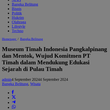
Bangka Belitung
Bisnis
Politik
Hukrim
Olahraga
Lifestyle
Techno
Museum
Homepage
/
Bangka Belitung
Timah
Indonesia
Museum Timah Indonesia Pangkalpinang
Pangkalpinang
dan Mentok, Wujud Komitmen PT
dan
Mentok,
Timah dalam Mendukung Edukasi
Wujud
Komitmen
Sejarah di Pulau Timah
PT
Timah
dalam
admin
4 September 2024
4 September 2024
Mendukung
Bangka Belitung
,
Wisata
Edukasi
Sejarah
di
Pulau
Timah