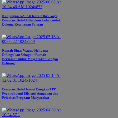
Kunjungan KASAD Korem 045 Gaya,
Pemprov Babel Hibahkan Lahan untuk
Dukung Ketahanan Pangan
Rumah Dinas Wagub Hellyana
Difungsikan Sebagai “Rumah
Bersama” untuk Masyarakat Bangka
Belitung
Pemprov Babel Resmi Pangkas TPP
Pegawai demi Efisiensi Anggaran dan
Prioritas Program Masyarakat