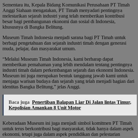
Sementara itu, Kepala Bidang Komunikasi Perusahaan PT Timah
Anggi Siahaan mengatakan, PT Timah menyadari pentingnya
melestarikan sejarah industri yang telah memberikan kontribusi
besar bagi pembangunan ekonomi dan sosial di Indonesia,
khususnya di Bangka Belitung.
Museum Timah Indonesia menjadi sarana bagi PT Timah untuk
berbagi pengetahuan dan sejarah industri timah dengan generasi
muda, pelajar, dan masyarakat umum.
“Melalui Museum Timah Indonesia, kami berharap dapat
memberikan pemahaman yang lebih mendalam tentang pentingnya
industri timah dalam perkembangan sejarah dan ekonomi Indonesia.
Museum ini juga merupakan bentuk tanggung jawab kami untuk
menjaga warisan budaya dan sejarah yang telah menjadi bagian dari
identitas Bangka Belitung,” jelas Anggi.
Baca juga
Penertiban Balapan Liar Di Jalan lintas Timur,
Kepolisian Amankan 8 Unit Motor
Keberadaan Museum ini juga menjadi simbol komitmen PT Timah
untuk terus berkontribusi bagi masyarakat, tidak hanya dalam aspek
ekonomi, tetapi juga dalam aspek pendidikan dan pelestarian