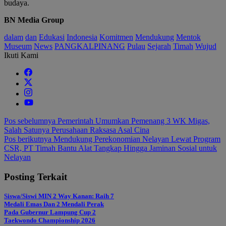
budaya.
BN Media Group
dalam
dan
Edukasi
Indonesia
Komitmen
Mendukung
Mentok
Museum
News
PANGKALPINANG
Pulau
Sejarah
Timah
Wujud
Ikuti Kami
Navigasi
Pos sebelumnya
Pemerintah Umumkan Pemenang 3 WK Migas,
Salah Satunya Perusahaan Raksasa Asal Cina
pos
Pos berikutnya
Mendukung Perekonomian Nelayan Lewat Program
CSR, PT Timah Bantu Alat Tangkap Hingga Jaminan Sosial untuk
Nelayan
Posting Terkait
Siswa/Siswi MIN 2 Way Kanan: Raih 7
Medali Emas Dan 2 Mendali Perak
Pada Gubernur Lampung Cup 2
Taekwondo Championship 2026