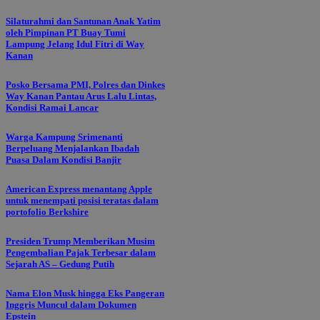
Silaturahmi dan Santunan Anak Yatim
oleh Pimpinan PT Buay Tumi
Lampung Jelang Idul Fitri di Way
Kanan
Posko Bersama PMI, Polres dan Dinkes
Way Kanan Pantau Arus Lalu Lintas,
Kondisi Ramai Lancar
Warga Kampung Srimenanti
Berpeluang Menjalankan Ibadah
Puasa Dalam Kondisi Banjir
American Express menantang Apple
untuk menempati posisi teratas dalam
portofolio Berkshire
Presiden Trump Memberikan Musim
Pengembalian Pajak Terbesar dalam
Sejarah AS – Gedung Putih
Nama Elon Musk hingga Eks Pangeran
Inggris Muncul dalam Dokumen
Epstein