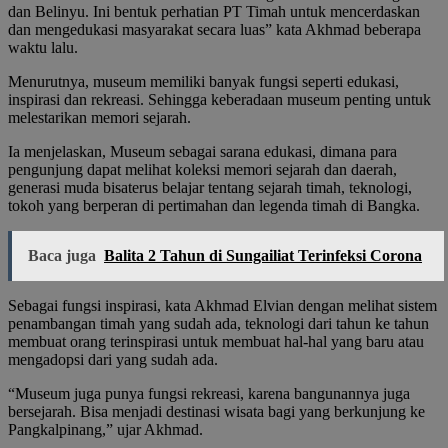
dan Belinyu. Ini bentuk perhatian PT Timah untuk mencerdaskan
dan mengedukasi masyarakat secara luas” kata Akhmad beberapa
waktu lalu.
Menurutnya, museum memiliki banyak fungsi seperti edukasi,
inspirasi dan rekreasi. Sehingga keberadaan museum penting untuk
melestarikan memori sejarah.
Ia menjelaskan, Museum sebagai sarana edukasi, dimana para
pengunjung dapat melihat koleksi memori sejarah dan daerah,
generasi muda bisaterus belajar tentang sejarah timah, teknologi,
tokoh yang berperan di pertimahan dan legenda timah di Bangka.
Baca juga
Balita 2 Tahun di Sungailiat Terinfeksi Corona
Sebagai fungsi inspirasi, kata Akhmad Elvian dengan melihat sistem
penambangan timah yang sudah ada, teknologi dari tahun ke tahun
membuat orang terinspirasi untuk membuat hal-hal yang baru atau
mengadopsi dari yang sudah ada.
“Museum juga punya fungsi rekreasi, karena bangunannya juga
bersejarah. Bisa menjadi destinasi wisata bagi yang berkunjung ke
Pangkalpinang,” ujar Akhmad.