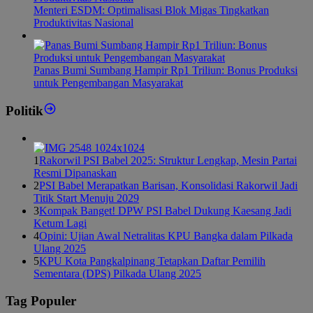
Menteri ESDM: Optimalisasi Blok Migas Tingkatkan
Produktivitas Nasional
Panas Bumi Sumbang Hampir Rp1 Triliun: Bonus Produksi
untuk Pengembangan Masyarakat
Politik
1
Rakorwil PSI Babel 2025: Struktur Lengkap, Mesin Partai
Resmi Dipanaskan
2
PSI Babel Merapatkan Barisan, Konsolidasi Rakorwil Jadi
Titik Start Menuju 2029
3
Kompak Banget! DPW PSI Babel Dukung Kaesang Jadi
Ketum Lagi
4
Opini: Ujian Awal Netralitas KPU Bangka dalam Pilkada
Ulang 2025
5
KPU Kota Pangkalpinang Tetapkan Daftar Pemilih
Sementara (DPS) Pilkada Ulang 2025
Tag Populer